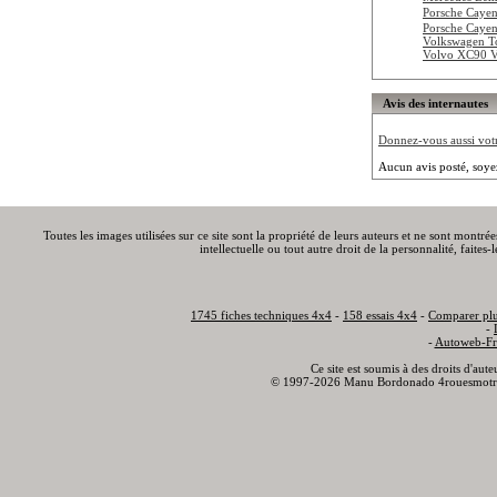
Porsche Cayen
Porsche Cayen
Volkswagen T
Volvo XC90 
Avis des internautes
Donnez-vous aussi votre
Aucun avis posté, soye
Toutes les images utilisées sur ce site sont la propriété de leurs auteurs et ne sont montré
intellectuelle ou tout autre droit de la personnalité, faite
1745 fiches techniques 4x4
-
158 essais 4x4
-
Comparer plu
-
-
Autoweb-Fr
Ce site est soumis à des droits d'aut
© 1997-2026 Manu Bordonado 4rouesmotr