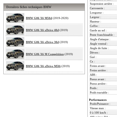
Suspension arrière :
Dernières fiches techniques BMW
Carrosserie :
Longueur :
Largeur :
BMW G06 X6 M50d
(2019-2020)
Hauteur :
Coffre :
BMW G06 X6 xDrive 40d
(2019)
Garde au sol :
Pente franchissable :
Angle d'attaque :
BMW G06 X6 xDrive 30d
(2019)
Angle ventral :
Angle de fuite :
Dévers :
BMW G06 X6 M Compétition
(2019)
Gué :
Cx :
Freins avant :
BMW G06 X6 xDrive M50i
(2019)
Freins arrière :
ABS :
Pneus avant :
Pneus arrière :
Poids :
Poids tractable :
Performances
Poids/Puissance :
Vitesse max :
0 à 100 km/h :
400 mètres DA :