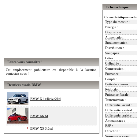
Fiche technique
Caractéristiques tech
Type du moteur :
Energie :
Disposition :
Alimentation :
Suralimentation :
Distribution :
Soupapes :
Côtes :
Faites vous connaitre !
Cylindrée :
Compression :
Cet emplacement publicitaire est disponible à la location,
contactez nous !
Puissance :
Couple :
Boite de vitesses :
Derniers essais BMW
Réduction :
Puissance fiscale :
BMW X1 xDrive20d
Transmission :
Différentiel avant :
Différentiel central :
Différentiel arrière :
BMW X6 M
Antipatinage :
ESP :
BMW X5 3.0sd
Direction :
Suspension avant :