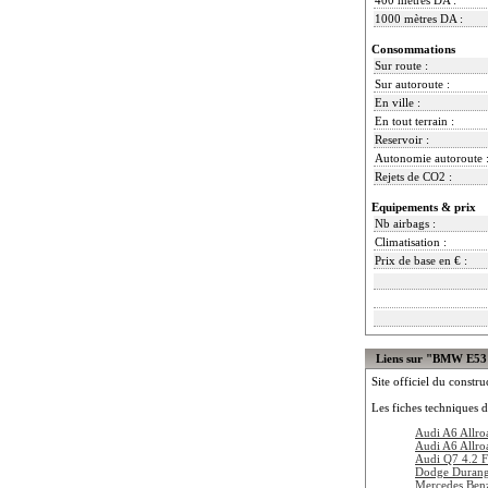
1000 mètres DA :
Consommations
Sur route :
Sur autoroute :
En ville :
En tout terrain :
Reservoir :
Autonomie autoroute 
Rejets de CO2 :
Equipements & prix
Nb airbags :
Climatisation :
Prix de base en € :
Liens sur "BMW E53
Site officiel du constru
Les fiches techniques d
Audi A6 Allro
Audi A6 Allro
Audi Q7 4.2 F
Dodge Duran
Mercedes Be