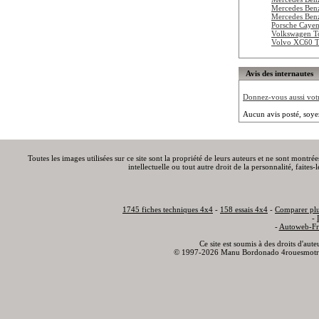
Mercedes Be
Mercedes Be
Porsche Caye
Volkswagen To
Volvo XC60 
Avis des internautes
Donnez-vous aussi votre
Aucun avis posté, soye
Toutes les images utilisées sur ce site sont la propriété de leurs auteurs et ne sont montré
intellectuelle ou tout autre droit de la personnalité, faite
1745 fiches techniques 4x4
-
158 essais 4x4
-
Comparer plu
-
-
Autoweb-Fr
Ce site est soumis à des droits d'aut
© 1997-2026 Manu Bordonado 4rouesmotr