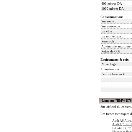
400 mètres DA :
1000 mètres DA :
Consommations
Sur route :
Sur autoroute :
En ville :
En tout terrain :
Reservoir :
Autonomie autoroute 
Rejets de CO2 :
Equipements & prix
Nb airbags :
Climatisation :
Prix de base en € :
Liens sur "BMW E70
Site officiel du constru
Les fiches techniques d
Audi A6 Allro
Audi Q7 3.0 
Infiniti FX 37
Mercedes Be