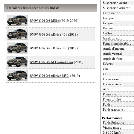
Suspension avant :
Dernières fiches techniques BMW
Suspension arrière :
Carrosserie :
Longueur :
BMW G06 X6 M50d
(2019-2020)
Largeur :
Hauteur :
Coffre :
BMW G06 X6 xDrive 40d
(2019)
Garde au sol :
Pente franchissable :
BMW G06 X6 xDrive 30d
(2019)
Angle d'attaque :
Angle ventral :
Angle de fuite :
BMW G06 X6 M Compétition
(2019)
Dévers :
Gué :
Cx :
BMW G06 X6 xDrive M50i
(2019)
Freins avant :
Freins arrière :
ABS :
Pneus avant :
Pneus arrière :
Poids :
Poids tractable :
Performances
Poids/Puissance :
Vitesse max :
0 à 100 km/h :