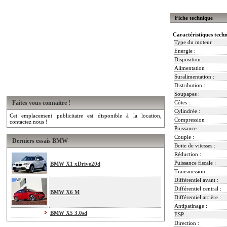
Fiche technique
Caractéristiques tech
Type du moteur :
Energie :
Disposition :
Alimentation :
Suralimentation :
Distribution :
Soupapes :
Faites vous connaitre !
Côtes :
Cylindrée :
Cet emplacement publicitaire est disponible à la location,
Compression :
contactez nous !
Puissance :
Couple :
Derniers essais BMW
Boite de vitesses :
Réduction :
Puissance fiscale :
BMW X1 xDrive20d
Transmission :
Différentiel avant :
Différentiel central :
BMW X6 M
Différentiel arrière :
Antipatinage :
BMW X5 3.0sd
ESP :
Direction :