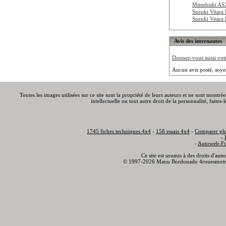
Mitsubishi A
Suzuki Vitara
Suzuki Vitara
Avis des internautes
Donnez-vous aussi votre
Aucun avis posté, soye
Toutes les images utilisées sur ce site sont la propriété de leurs auteurs et ne sont montré
intellectuelle ou tout autre droit de la personnalité, faite
1745 fiches techniques 4x4
-
158 essais 4x4
-
Comparer plu
-
-
Autoweb-Fr
Ce site est soumis à des droits d'aut
© 1997-2026 Manu Bordonado 4rouesmotr