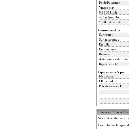
Poids/Puissance :
Vitesse max :
0 à 100 km/h :
400 mètres DA :
1000 mètres DA :
Consommations
Sur route :
Sur autoroute :
En ville :
En tout terrain :
Reservoir :
Autonomie autoroute 
Rejets de CO2 :
Equipements & prix
Nb airbags :
Climatisation :
Prix de base en € :
Liens sur "Dacia Dust
Site officiel du constru
Les fiches techniques d