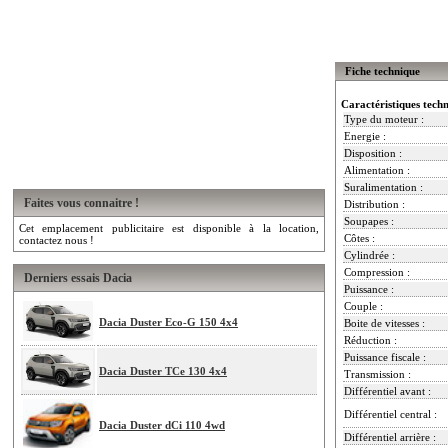
Fiche technique
Caractéristiques tech
Type du moteur :
Energie :
Disposition :
Alimentation :
Suralimentation :
Faites vous connaitre !
Distribution :
Soupapes :
Cet emplacement publicitaire est disponible à la location,
Côtes :
contactez nous !
Cylindrée :
Compression :
Derniers essais Dacia
Puissance :
Couple :
Dacia Duster Eco-G 150 4x4
Boite de vitesses :
Réduction :
Puissance fiscale :
Dacia Duster TCe 130 4x4
Transmission :
Différentiel avant :
Différentiel central :
Dacia Duster dCi 110 4wd
Différentiel arrière :