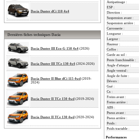
Antipatinage :
ESP :
Dacia Duster dCi 110 4x4
Direction :
Suspension avant :
Suspension arrière :
Carrosserie :
Longueur :
Dernières fiches techniques Dacia
Largeur :
Hauteur :
Dacia Duster III Eco-G 150 4x4
(2026)
Coffre :
Garde au sol :
Pente franchissable :
Dacia Duster III TCe 130 4x4
(2024-2026)
Angle d'attaque :
Angle ventral :
Angle de fuite :
Dacia Duster II Blue dCi 115 4wd
(2019-
Dévers :
2024)
Gué :
Cx :
Freins avant :
Dacia Duster II TCe 150 4wd
(2019-2024)
Freins arrière :
ABS :
Pneus avant :
Dacia Duster II TCe 130 4wd
(2020-2024)
Pneus arrière :
Poids :
Poids tractable :
Performances