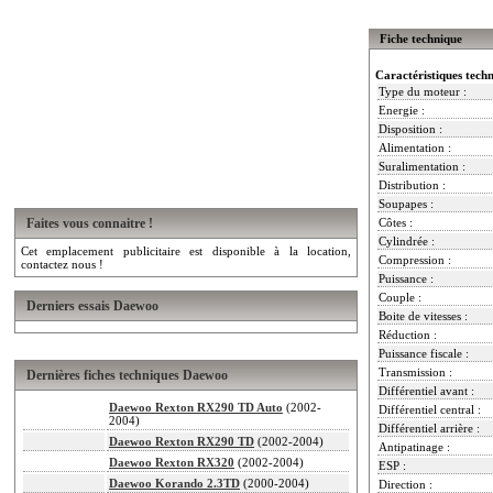
Fiche technique
Caractéristiques tech
Type du moteur :
Energie :
Disposition :
Alimentation :
Suralimentation :
Distribution :
Soupapes :
Faites vous connaitre !
Côtes :
Cylindrée :
Cet emplacement publicitaire est disponible à la location,
Compression :
contactez nous !
Puissance :
Couple :
Derniers essais Daewoo
Boite de vitesses :
Réduction :
Puissance fiscale :
Transmission :
Dernières fiches techniques Daewoo
Différentiel avant :
Daewoo Rexton RX290 TD Auto
(2002-
Différentiel central :
2004)
Différentiel arrière :
Daewoo Rexton RX290 TD
(2002-2004)
Antipatinage :
Daewoo Rexton RX320
(2002-2004)
ESP :
Daewoo Korando 2.3TD
(2000-2004)
Direction :