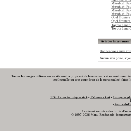
Mitsubishi Pa
Mitsubishi Pa
Mitsubishi Pa
Mitsubishi Pa
Opel Frontera
Opel Frontera
Toyota Land 
Toyota Land 
Avis des internautes
Donnez-vous aussi votre
Aucun avis posté, soye
Toutes les images utilisées sur ce site sont la propriété de leurs auteurs et ne sont montré
intellectuelle ou tout autre droit de la personnalité, faite
1745 fiches techniques 4x4
-
158 essais 4x4
-
Comparer plu
-
-
Autoweb-Fr
Ce site est soumis à des droits d'aut
© 1997-2026 Manu Bordonado 4rouesmotr