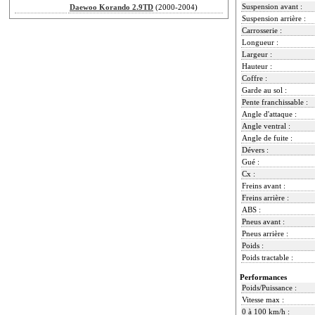
Suspension avant :
Daewoo Korando 2.9TD
(2000-2004)
Suspension arrière :
Carrosserie :
Longueur :
Largeur :
Hauteur :
Coffre :
Garde au sol :
Pente franchissable :
Angle d'attaque :
Angle ventral :
Angle de fuite :
Dévers :
Gué :
Cx :
Freins avant :
Freins arrière :
ABS :
Pneus avant :
Pneus arrière :
Poids :
Poids tractable :
Performances
Poids/Puissance :
Vitesse max :
0 à 100 km/h :