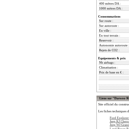
400 mètres DA :
1000 mètres DA :
Consommations
Sur route :
Sur autoroute :
En ville :
En tout terrain :
Reservoir :
Autonomie autoroute 
Rejets de CO2 :
Equipements & prix
Nb airbags :
Climatisation :
Prix de base en € :
Liens sur "Daewoo R
Site officiel du constru
Les fiches techniques d
Ford Explorer
Jeep KJ Chero
Jeep WJ Gran
Land Rover R