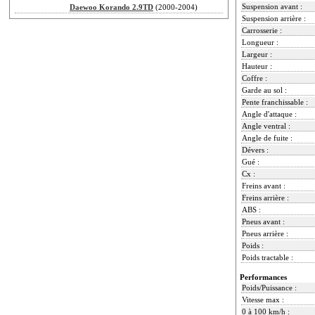
Suspension avant :
Daewoo Korando 2.9TD
(2000-2004)
Suspension arrière :
Carrosserie :
Longueur :
Largeur :
Hauteur :
Coffre :
Garde au sol :
Pente franchissable :
Angle d'attaque :
Angle ventral :
Angle de fuite :
Dévers :
Gué :
Cx :
Freins avant :
Freins arrière :
ABS :
Pneus avant :
Pneus arrière :
Poids :
Poids tractable :
Performances
Poids/Puissance :
Vitesse max :
0 à 100 km/h :