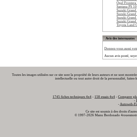
Opel Frontera
Santana PS 10
Suzuki Grand 
Suzuki Grand 
Suzuki Grand 
Suzuki Grand
Toyota Land 
Avis des internautes
Donnez-vous aussi votre
Aucun avis posté, soye
Toutes les images utilisées sur ce site sont la propriété de leurs auteurs et ne sont montré
intellectuelle ou tout autre droit de la personnalité, faite
1745 fiches techniques 4x4
-
158 essais 4x4
-
Comparer plu
-
-
Autoweb-Fr
Ce site est soumis à des droits d'aut
© 1997-2026 Manu Bordonado 4rouesmotr