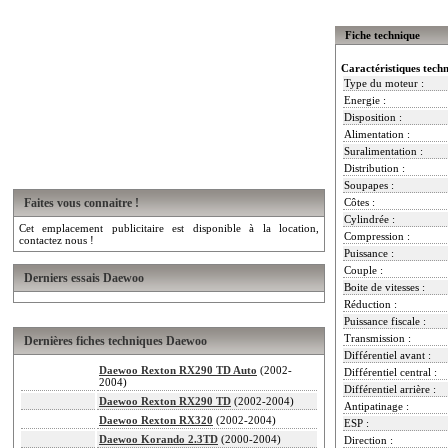
Fiche technique
Caractéristiques tech
Type du moteur :
Energie :
Disposition :
Alimentation :
Suralimentation :
Distribution :
Soupapes :
Faites vous connaitre !
Côtes :
Cylindrée :
Cet emplacement publicitaire est disponible à la location,
Compression :
contactez nous !
Puissance :
Couple :
Derniers essais Daewoo
Boite de vitesses :
Réduction :
Puissance fiscale :
Transmission :
Dernières fiches techniques Daewoo
Différentiel avant :
Daewoo Rexton RX290 TD Auto
(2002-
Différentiel central :
2004)
Différentiel arrière :
Daewoo Rexton RX290 TD
(2002-2004)
Antipatinage :
Daewoo Rexton RX320
(2002-2004)
ESP :
Daewoo Korando 2.3TD
(2000-2004)
Direction :