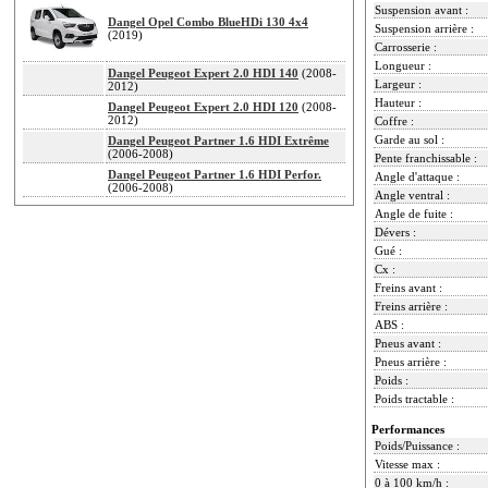
Suspension avant :
Dangel Opel Combo BlueHDi 130 4x4
Suspension arrière :
(2019)
Carrosserie :
Longueur :
Dangel Peugeot Expert 2.0 HDI 140
(2008-
Largeur :
2012)
Hauteur :
Dangel Peugeot Expert 2.0 HDI 120
(2008-
2012)
Coffre :
Garde au sol :
Dangel Peugeot Partner 1.6 HDI Extrême
(2006-2008)
Pente franchissable :
Dangel Peugeot Partner 1.6 HDI Perfor.
Angle d'attaque :
(2006-2008)
Angle ventral :
Angle de fuite :
Dévers :
Gué :
Cx :
Freins avant :
Freins arrière :
ABS :
Pneus avant :
Pneus arrière :
Poids :
Poids tractable :
Performances
Poids/Puissance :
Vitesse max :
0 à 100 km/h :