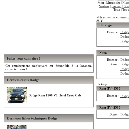
Mini
|
Mitsubishi
|
Niss
Santana
|
Saviem
|
Sba
Tesla
|
Toyo
Voir toutes les voitures
SUV
Durango
Essence :
Dodge
Dodge
Dodg
Nitro
Faites vous connaitre !
Essence :
Dodge
Diesel :
Dodge
Cet emplacement publicitaire est disponible à la location,
Dodge
contactez nous !
Dodge
Derniers essais Dodge
Pick-up
Ram (IV) 1500
Dodge Ram 1500 V8 Hemi Crew Cab
Essence :
Dodge
Ram (IV) 2500
Diesel :
Dodge
Dernières fiches techniques Dodge