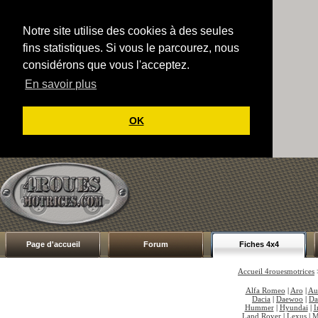
Notre site utilise des cookies à des seules
fins statistiques. Si vous le parcourez, nous
considérons que vous l'acceptez.
En savoir plus
OK
Page d'accueil
Forum
Fiches 4x4
Accueil 4rouesmotrices
Alfa Romeo
|
Aro
|
Au
Dacia
|
Daewoo
|
Da
Hummer
|
Hyundai
|
I
Land Rover
|
Lexus
|
M