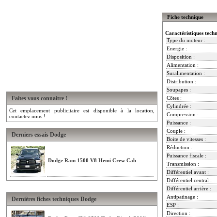
Fiche technique
Caractéristiques tech
Type du moteur :
Energie :
Disposition :
Alimentation :
Suralimentation :
Distribution :
Soupapes :
Faites vous connaitre !
Côtes :
Cylindrée :
Cet emplacement publicitaire est disponible à la location,
Compression :
contactez nous !
Puissance :
Couple :
Derniers essais Dodge
Boite de vitesses :
Réduction :
Puissance fiscale :
Dodge Ram 1500 V8 Hemi Crew Cab
Transmission :
Différentiel avant :
Différentiel central :
Différentiel arrière :
Antipatinage :
Dernières fiches techniques Dodge
ESP :
Direction :