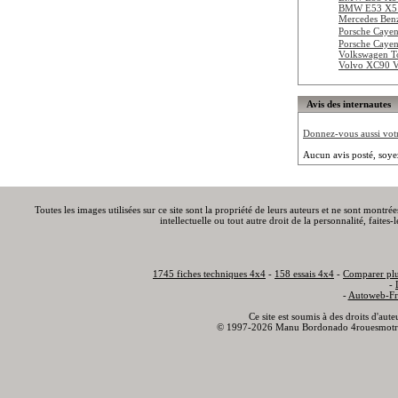
BMW E53 X5 
Mercedes Be
Porsche Cayen
Porsche Cayen
Volkswagen T
Volvo XC90 
Avis des internautes
Donnez-vous aussi votre
Aucun avis posté, soye
Toutes les images utilisées sur ce site sont la propriété de leurs auteurs et ne sont montré
intellectuelle ou tout autre droit de la personnalité, faite
1745 fiches techniques 4x4
-
158 essais 4x4
-
Comparer plu
-
-
Autoweb-Fr
Ce site est soumis à des droits d'aut
© 1997-2026 Manu Bordonado 4rouesmotr