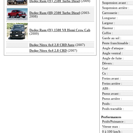
Dodge Ram (IV) 2500 Turbo Diesel
(2009)
Suspension avant :
Suspension arrière :
Dodge Ram (III) 2500 Turbo Diesel
(2003-
Carrosserie :
2008)
Longueur :
Largeur :
Hauteur :
Dodge Ram (IV) 1500 V8 Hemi Crew Cab
Coffre :
(2009)
Garde au sol :
Pente franchissable :
Dodge Nitro 4x4 2.8 CRD Auto
(2007)
Angle d'attaque :
Dodge Nitro 4x4 2.8 CRD
(2007)
Angle ventral :
Angle de fuite :
Dévers :
Gué :
Cx :
Freins avant :
Freins arrière :
ABS :
Pneus avant :
Pneus arrière :
Poids :
Poids tractable :
Performances
Poids/Puissance :
Vitesse max :
0 à 100 km/h :