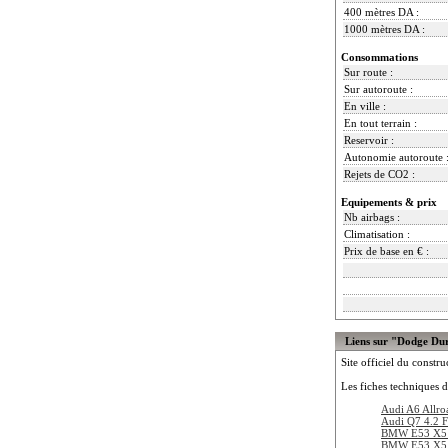
400 mètres DA :
1000 mètres DA :
Consommations
Sur route :
Sur autoroute :
En ville :
En tout terrain :
Reservoir :
Autonomie autoroute 
Rejets de CO2 :
Equipements & prix
Nb airbags :
Climatisation :
Prix de base en € :
Liens sur "Dodge Du
Site officiel du constru
Les fiches techniques d
Audi A6 Allro
Audi Q7 4.2 F
BMW E53 X5 
BMW E53 X5 4