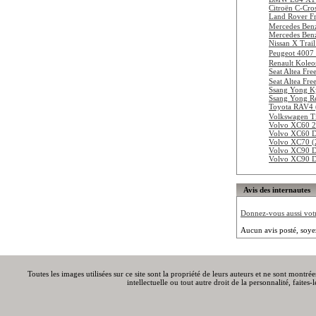
Citroën C-Cro
Land Rover Fr
Mercedes Be
Mercedes Ben
Nissan X Trai
Peugeot 4007
Renault Koleo
Seat Altea Fr
Seat Altea Fr
Ssang Yong K
Ssang Yong R
Toyota RAV4 
Volkswagen T
Volvo XC60 
Volvo XC60 
Volvo XC70 (
Volvo XC90 
Volvo XC90 D
Avis des internautes
Donnez-vous aussi votre
Aucun avis posté, soye
Toutes les images utilisées sur ce site sont la propriété de leurs auteurs et ne sont montré
intellectuelle ou tout autre droit de la personnalité, faite