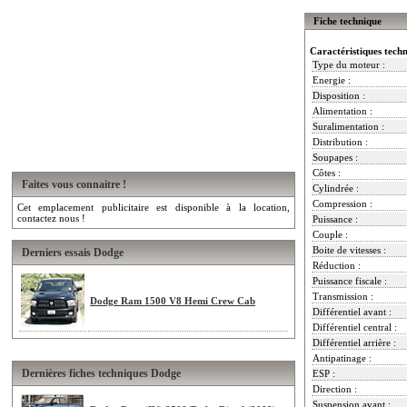
Fiche technique
Caractéristiques tech
Type du moteur :
Energie :
Disposition :
Alimentation :
Suralimentation :
Distribution :
Soupapes :
Côtes :
Faites vous connaitre !
Cylindrée :
Compression :
Cet emplacement publicitaire est disponible à la location,
contactez nous !
Puissance :
Couple :
Boite de vitesses :
Derniers essais Dodge
Réduction :
Puissance fiscale :
Transmission :
Dodge Ram 1500 V8 Hemi Crew Cab
Différentiel avant :
Différentiel central :
Différentiel arrière :
Antipatinage :
Dernières fiches techniques Dodge
ESP :
Direction :
Suspension avant :