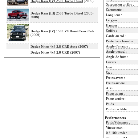
Dodge Ram (IV) 2500 Turbo Diesel
(2009)
Suspension arrière :
Carrosserie :
Dodge Ram (III) 2500 Turbo Diesel
(2003-
Longueur :
2008)
Largeur :
Hauteur :
Coffre :
Dodge Ram (IV) 1500 V8 Hemi Crew Cab
(2009)
Garde au sol :
Pente franchissable :
Angle d'attaque :
Dodge Nitro 4x4 2.8 CRD Auto
(2007)
Angle ventral :
Dodge Nitro 4x4 2.8 CRD
(2007)
Angle de fuite :
Dévers :
Gué :
Cx :
Freins avant :
Freins arrière :
ABS :
Pneus avant :
Pneus arrière :
Poids :
Poids tractable :
Performances
Poids/Puissance :
Vitesse max :
0 à 100 km/h :
400 mètres DA :