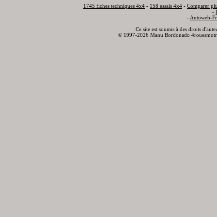
1745 fiches techniques 4x4
-
158 essais 4x4
-
Comparer plu
-
-
Autoweb-Fr
Ce site est soumis à des droits d'aut
© 1997-2026 Manu Bordonado 4rouesmotr