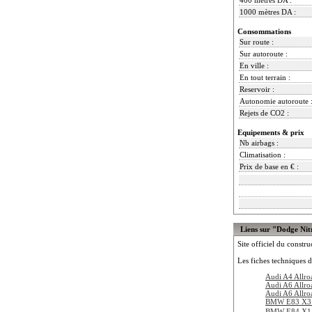
1000 mètres DA :
Consommations
Sur route :
Sur autoroute :
En ville :
En tout terrain :
Reservoir :
Autonomie autoroute 
Rejets de CO2 :
Equipements & prix
Nb airbags :
Climatisation :
Prix de base en € :
Liens sur "Dodge Nit
Site officiel du constru
Les fiches techniques d
Audi A4 Allro
Audi A6 Allro
Audi A6 Allro
BMW E83 X3 
BMW E84 X1