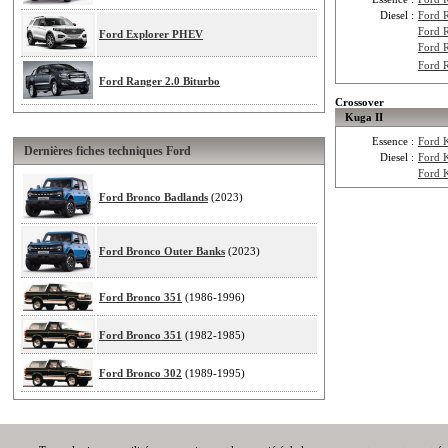
Diesel :
Ford 
Ford 
Ford Explorer PHEV
Ford 
Ford 
Ford Ranger 2.0 Biturbo
Crossover
Kuga II
Essence :
Ford 
Dernières fiches techniques Ford
Diesel :
Ford 
Ford 
Ford Bronco Badlands
(2023)
Ford Bronco Outer Banks
(2023)
Ford Bronco 351
(1986-1996)
Ford Bronco 351
(1982-1985)
Ford Bronco 302
(1989-1995)