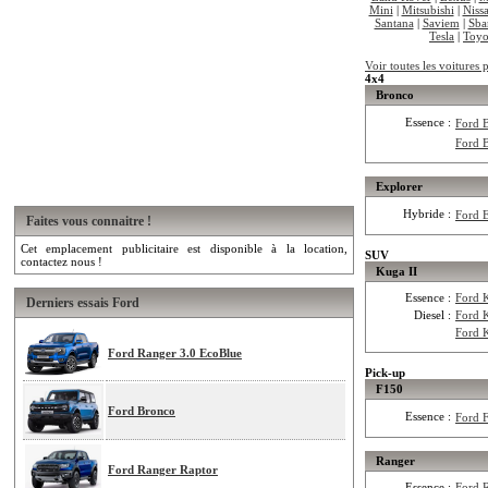
Mini
|
Mitsubishi
|
Niss
Santana
|
Saviem
|
Sba
Tesla
|
Toyo
Voir toutes les voitures 
4x4
Bronco
Essence :
Ford 
Ford 
Explorer
Hybride :
Ford 
Faites vous connaitre !
Cet emplacement publicitaire est disponible à la location,
SUV
contactez nous !
Kuga II
Essence :
Ford 
Derniers essais Ford
Diesel :
Ford 
Ford 
Ford Ranger 3.0 EcoBlue
Pick-up
F150
Ford Bronco
Essence :
Ford 
Ranger
Ford Ranger Raptor
Essence :
Ford 