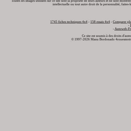
Toutes les images utilisées sur ce site sont la propriété de leurs auteurs et ne sont montré
intellectuelle ou tout autre droit de la personnalité, faite
1745 fiches techniques 4x4
-
158 essais 4x4
-
Comparer plu
-
-
Autoweb-Fr
Ce site est soumis à des droits d'aut
© 1997-2026 Manu Bordonado 4rouesmotr