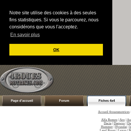
Notre site utilise des cookies à des seules
fins statistiques. Si vous le parcourez, nous
considérons que vous l'acceptez.
En savoir plus
OK
Page d'accueil
Forum
Fiches 4x4
Accueil 4rouesmotrices
Alfa Romeo
|
Aro
|
Au
Dacia
|
Daewoo
|
Da
Hummer
|
Hyundai
|
I
Land Rover
|
Lexus
|
M