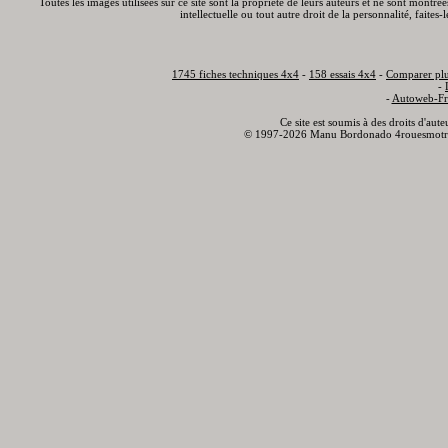
Toutes les images utilisées sur ce site sont la propriété de leurs auteurs et ne sont montré
intellectuelle ou tout autre droit de la personnalité, faite
1745 fiches techniques 4x4
-
158 essais 4x4
-
Comparer plu
-
-
Autoweb-Fr
Ce site est soumis à des droits d'aut
© 1997-2026 Manu Bordonado 4rouesmotr