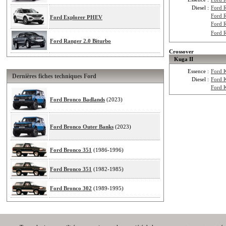
Diesel :
Ford 
Ford 
Ford Explorer PHEV
Ford 
Ford 
Ford Ranger 2.0 Biturbo
Crossover
Kuga II
Essence :
Ford 
Dernières fiches techniques Ford
Diesel :
Ford 
Ford 
Ford Bronco Badlands
(2023)
Ford Bronco Outer Banks
(2023)
Ford Bronco 351
(1986-1996)
Ford Bronco 351
(1982-1985)
Ford Bronco 302
(1989-1995)