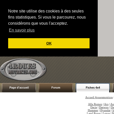
Notre site utilise des cookies à des seules
fins statistiques. Si vous le parcourez, nous
considérons que vous l'acceptez.
En savoir plus
OK
Page d'accueil
Forum
Fiches 4x4
Accueil 4rouesmotrices
Alfa Romeo
|
Aro
|
Au
Dacia
|
Daewoo
|
Da
Hummer
|
Hyundai
|
I
Land Rover
|
Lexus
|
M