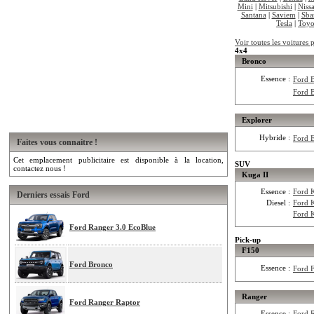
Mini
|
Mitsubishi
|
Niss
Santana
|
Saviem
|
Sba
Tesla
|
Toyo
Voir toutes les voitures 
4x4
Bronco
Essence :
Ford 
Ford 
Explorer
Hybride :
Ford 
Faites vous connaitre !
Cet emplacement publicitaire est disponible à la location,
SUV
contactez nous !
Kuga II
Essence :
Ford 
Derniers essais Ford
Diesel :
Ford 
Ford 
Ford Ranger 3.0 EcoBlue
Pick-up
F150
Ford Bronco
Essence :
Ford 
Ranger
Ford Ranger Raptor
Essence :
Ford 