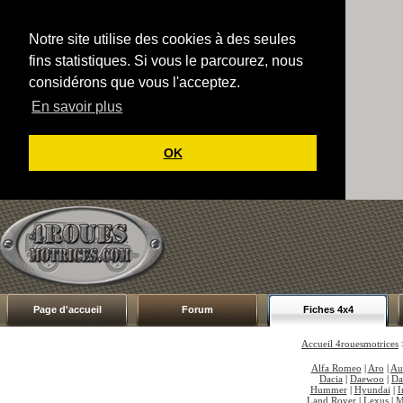
Notre site utilise des cookies à des seules
fins statistiques. Si vous le parcourez, nous
considérons que vous l'acceptez.
En savoir plus
OK
Page d'accueil
Forum
Fiches 4x4
Accueil 4rouesmotrices
Alfa Romeo
|
Aro
|
Au
Dacia
|
Daewoo
|
Da
Hummer
|
Hyundai
|
I
Land Rover
|
Lexus
|
M