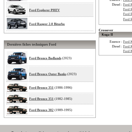
Diesel :
Ford 
Ford 
Ford Explorer PHEV
Ford 
Ford 
Ford Ranger 2.0 Biturbo
Crossover
Kuga II
Essence :
Ford 
Dernières fiches techniques Ford
Diesel :
Ford 
Ford 
Ford Bronco Badlands
(2023)
Ford Bronco Outer Banks
(2023)
Ford Bronco 351
(1986-1996)
Ford Bronco 351
(1982-1985)
Ford Bronco 302
(1989-1995)