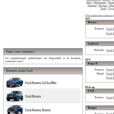
Mini
|
Mitsubishi
|
Niss
Santana
|
Saviem
|
Sba
Tesla
|
Toyo
Voir toutes les voitures 
4x4
Bronco
Essence :
Ford 
Ford 
Explorer
Hybride :
Ford 
Faites vous connaitre !
Cet emplacement publicitaire est disponible à la location,
SUV
contactez nous !
Kuga II
Essence :
Ford 
Derniers essais Ford
Diesel :
Ford 
Ford 
Ford Ranger 3.0 EcoBlue
Pick-up
F150
Ford Bronco
Essence :
Ford 
Ranger
Ford Ranger Raptor
Essence :
Ford 