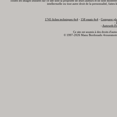
Toutes les images utilisées sur ce site sont la propriété de leurs auteurs et ne sont montré
intellectuelle ou tout autre droit de la personnalité, faite
1745 fiches techniques 4x4
-
158 essais 4x4
-
Comparer plu
-
-
Autoweb-Fr
Ce site est soumis à des droits d'aut
© 1997-2026 Manu Bordonado 4rouesmotr