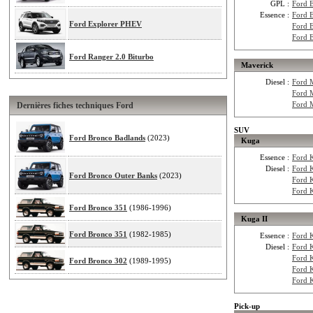
GPL :
Ford 
Essence :
Ford 
Ford Explorer PHEV
Ford 
Ford 
Ford Ranger 2.0 Biturbo
Maverick
Diesel :
Ford 
Ford 
Ford 
Dernières fiches techniques Ford
SUV
Ford Bronco Badlands
(2023)
Kuga
Essence :
Ford 
Diesel :
Ford 
Ford Bronco Outer Banks
(2023)
Ford 
Ford 
Ford Bronco 351
(1986-1996)
Kuga II
Ford Bronco 351
(1982-1985)
Essence :
Ford 
Diesel :
Ford 
Ford 
Ford Bronco 302
(1989-1995)
Ford 
Ford 
Pick-up