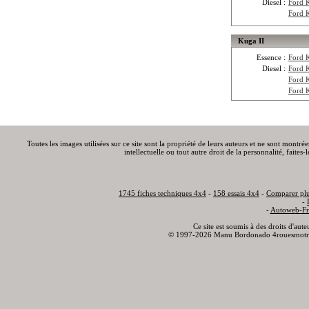
Diesel :
Ford 
Ford 
Kuga II
Essence :
Ford 
Diesel :
Ford 
Ford 
Ford 
Toutes les images utilisées sur ce site sont la propriété de leurs auteurs et ne sont montré
intellectuelle ou tout autre droit de la personnalité, faite
1745 fiches techniques 4x4
-
158 essais 4x4
-
Comparer plu
-
-
Autoweb-Fr
Ce site est soumis à des droits d'aut
© 1997-2026 Manu Bordonado 4rouesmotr