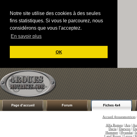
Notre site utilise des cookies à des seules
fins statistiques. Si vous le parcourez, nous
considérons que vous l'acceptez.
En savoir plus
OK
Page d'accueil
Forum
Fiches 4x4
Accueil 4rouesmotrices
Alfa Romeo
|
Aro
|
Au
Dacia
|
Daewoo
|
Da
Hummer
|
Hyundai
|
I
Land Rover
|
Lexus
|
M