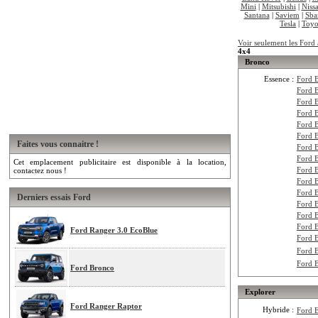
Mini
|
Mitsubishi
|
Niss
Santana
|
Saviem
|
Sba
Tesla
|
Toyo
Voir seulement les Ford 
4x4
Bronco
Essence :
Ford 
Ford 
Ford 
Ford 
Ford 
Ford 
Faites vous connaitre !
Ford 
Ford 
Cet emplacement publicitaire est disponible à la location,
Ford 
contactez nous !
Ford 
Ford 
Derniers essais Ford
Ford 
Ford 
Ford 
Ford Ranger 3.0 EcoBlue
Ford 
Ford 
Ford 
Ford Bronco
Explorer
Ford Ranger Raptor
Hybride :
Ford 