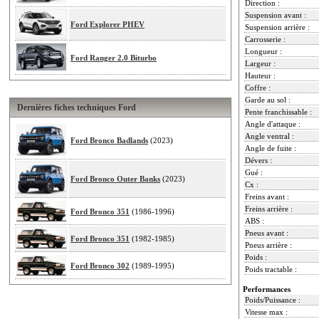
Direction :
Suspension avant :
Ford Explorer PHEV
Suspension arrière :
Carrosserie :
Longueur :
Ford Ranger 2.0 Biturbo
Largeur :
Hauteur :
Coffre :
Garde au sol :
Dernières fiches techniques Ford
Pente franchissable :
Angle d'attaque :
Angle ventral :
Ford Bronco Badlands
(2023)
Angle de fuite :
Dévers :
Gué :
Ford Bronco Outer Banks
(2023)
Cx :
Freins avant :
Freins arrière :
Ford Bronco 351
(1986-1996)
ABS :
Pneus avant :
Ford Bronco 351
(1982-1985)
Pneus arrière :
Poids :
Ford Bronco 302
(1989-1995)
Poids tractable :
Performances
Poids/Puissance :
Vitesse max :