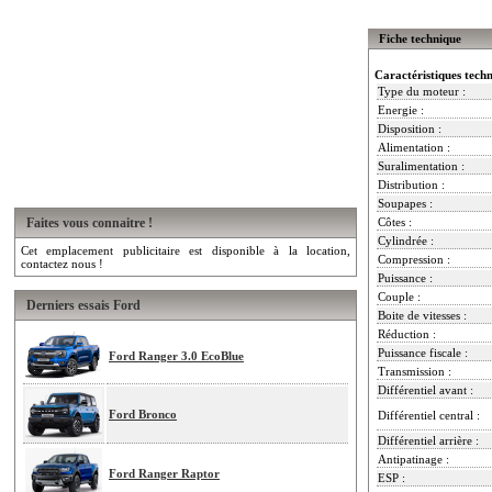
Fiche technique
Caractéristiques tech
Type du moteur :
Energie :
Disposition :
Alimentation :
Suralimentation :
Distribution :
Soupapes :
Faites vous connaitre !
Côtes :
Cylindrée :
Cet emplacement publicitaire est disponible à la location,
Compression :
contactez nous !
Puissance :
Couple :
Derniers essais Ford
Boite de vitesses :
Réduction :
Puissance fiscale :
Ford Ranger 3.0 EcoBlue
Transmission :
Différentiel avant :
Ford Bronco
Différentiel central :
Différentiel arrière :
Antipatinage :
Ford Ranger Raptor
ESP :