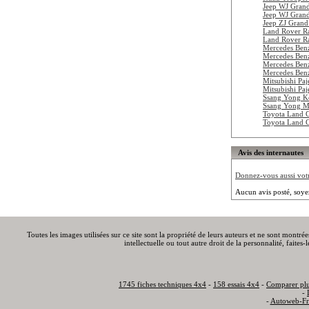
Jeep WJ Grand
Jeep WJ Gran
Jeep ZJ Grand
Land Rover R
Land Rover R
Mercedes Ben
Mercedes Ben
Mercedes Ben
Mercedes Ben
Mitsubishi Pa
Mitsubishi Pa
Ssang Yong K
Ssang Yong M
Toyota Land 
Toyota Land 
Avis des internautes
Donnez-vous aussi votre
Aucun avis posté, soye
Toutes les images utilisées sur ce site sont la propriété de leurs auteurs et ne sont montré
intellectuelle ou tout autre droit de la personnalité, faite
1745 fiches techniques 4x4
-
158 essais 4x4
-
Comparer plu
-
-
Autoweb-Fr