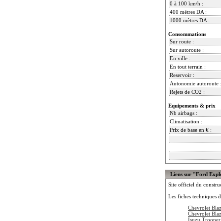
0 à 100 km/h :
400 mètres DA :
1000 mètres DA :
Consommations
Sur route :
Sur autoroute :
En ville :
En tout terrain :
Reservoir :
Autonomie autoroute 
Rejets de CO2 :
Equipements & prix
Nb airbags :
Climatisation :
Prix de base en € :
Liens sur "Ford Expl
Site officiel du constru
Les fiches techniques d
Chevrolet Bla
Chevrolet Bla
Isuzu Trooper