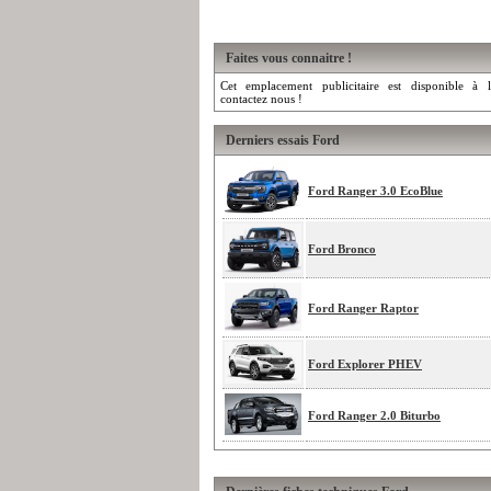
Faites vous connaitre !
Cet emplacement publicitaire est disponible à l
contactez nous !
Derniers essais Ford
Ford Ranger 3.0 EcoBlue
Ford Bronco
Ford Ranger Raptor
Ford Explorer PHEV
Ford Ranger 2.0 Biturbo