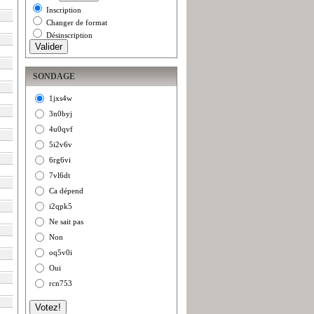
Inscription
Changer de format
Désinscription
SONDAGE
1jxs4w
3n0byj
4u0qvf
5i2v6v
6rg6vi
7vl6dt
Ca dépend
i2qpk5
Ne sait pas
Non
oq5v0i
Oui
rcn753