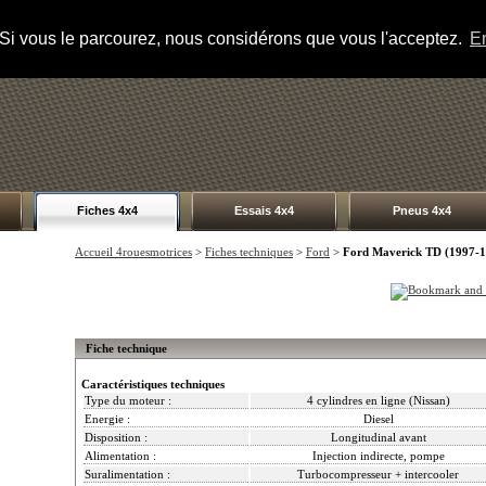
s. Si vous le parcourez, nous considérons que vous l'acceptez.
En
Fiches 4x4
Essais 4x4
Pneus 4x4
Accueil 4rouesmotrices
>
Fiches techniques
>
Ford
>
Ford Maverick TD (1997-1
Fiche technique
Caractéristiques techniques
Type du moteur :
4 cylindres en ligne (Nissan)
Energie :
Diesel
Disposition :
Longitudinal avant
Alimentation :
Injection indirecte, pompe
Suralimentation :
Turbocompresseur + intercooler