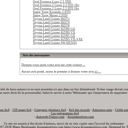
Opel Frontera Long 2.5 TDS
Opel Frontera 2 Court 2.2 DTI 16v
Opel Frontera 2 Long 2.2 DTI 16v
Ssang Yong Korando 2.9TD
Ssang Yong Musso 2.9TD
Toyota Land Cruiser HZJ71
Toyota Land Cruiser HZJ74
Toyota Land Cruiser HZJ78
Toyota Land Cruiser KZJ90 GX
Toyota Land Cruiser KZJ90 VX
Toyota Land Cruiser KZJ95 GX
Toyota Land Cruiser KZJ95 VX-VXE
Toyota Land Cruiser SW HZJ105
Avis des internautes
Donnez-vous aussi votre avis sur cette voiture ...
Aucun avis posté, soyez le premier à donner votre avis
ici ...
priété de leurs auteurs et ne sont montrées ici que dans un but désintéressé. Si leur usage devait c
out autre droit de la personnalité, faites-le savoir à notre Webmaster qui s'empressera de supprimer 
ues 4x4
-
158 essais 4x4
-
Comparer plusieurs 4x4
-
4x4 des records
-
Assurance auto
-
Crédit au
-
Les préparations 4x4
-
Autoweb-France.com
-
4rouesmotrices.com
Ce site est soumis à des droits d'auteurs, merci de ne rien copier sans l'accord du webmaster
97-2026 Manu Bordonado 4rouesmotrices.com
https://www.4rouesmotrices.com
. Designed by
T