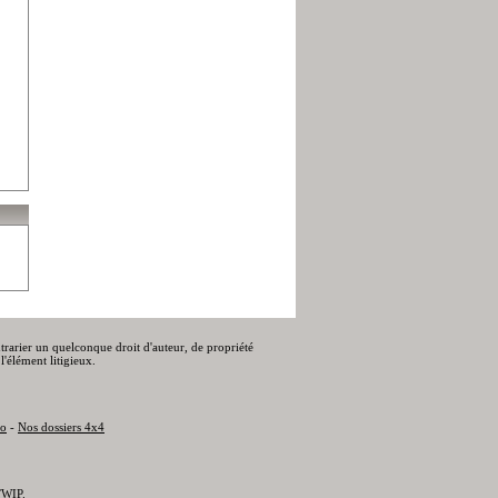
ontrarier un quelconque droit d'auteur, de propriété
l'élément litigieux.
to
-
Nos dossiers 4x4
WIP
.