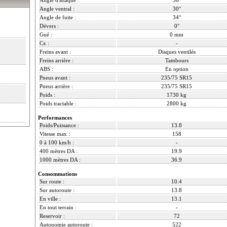
Angle ventral :
30°
Angle de fuite :
34°
Dévers :
0°
Gué :
0 mm
Cx :
-
Freins avant :
Disques ventilés
Freins arrière :
Tambours
ABS :
En option
Pneus avant :
235/75 SR15
Pneus arrière :
235/75 SR15
Poids :
1730 kg
Poids tractable :
2800 kg
Performances
Poids/Puissance :
13.8
Vitesse max :
158
0 à 100 km/h :
-
400 mètres DA :
19.9
1000 mètres DA :
36.9
Consommations
Sur route :
10.4
Sur autoroute :
13.8
En ville :
13.1
En tout terrain :
-
Reservoir :
72
Autonomie autoroute :
522