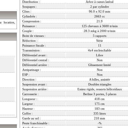
Distribution :
Arbre à cames latéral
Soupapes :
2 par cylindre
Côtes :
96.0 x 92.0 mm
Cylindrée :
2663 cc
Compression :
21.9
a location,
Puissance :
125 chevaux à 3600 tr/min
Couple :
28.3 mkg à 2000 tr/min
Boite de vitesses :
5 rapports
Réduction :
Série
Puissance fiscale :
11
Transmission :
4x4 enclenchable
Différentiel avant :
Libre
Différentiel central :
Non
Différentiel arrière :
Glissement limité
Antipatinage :
Non
ESP :
Non
Direction :
A billes, assistée
Suspension avant :
Doubles triangles
Suspension arrière :
Essieu rigide, ressorts hélicoïdaux
Carrosserie :
Berline 3 portes, 5 places
Longueur :
418 cm
Largeur :
175 cm
Hauteur :
183 cm
Coffre :
335 litres
Garde au sol :
210 mm
Pente franchissable :
-%
Angle d'attaque :
36°