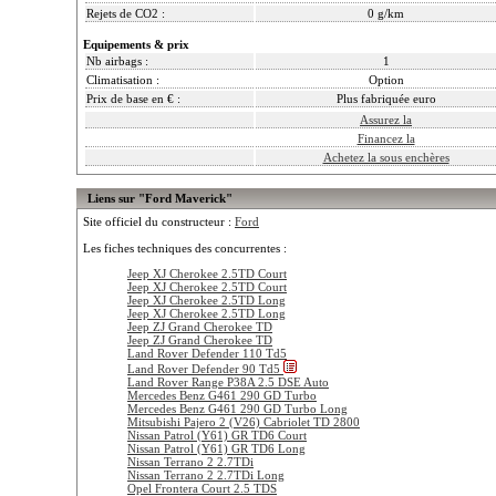
Rejets de CO2 :
0 g/km
Equipements & prix
Nb airbags :
1
Climatisation :
Option
Prix de base en € :
Plus fabriquée euro
Assurez la
Financez la
Achetez la sous enchères
Liens sur "Ford Maverick"
Site officiel du constructeur :
Ford
Les fiches techniques des concurrentes :
Jeep XJ Cherokee 2.5TD Court
Jeep XJ Cherokee 2.5TD Court
Jeep XJ Cherokee 2.5TD Long
Jeep XJ Cherokee 2.5TD Long
Jeep ZJ Grand Cherokee TD
Jeep ZJ Grand Cherokee TD
Land Rover Defender 110 Td5
Land Rover Defender 90 Td5
Land Rover Range P38A 2.5 DSE Auto
Mercedes Benz G461 290 GD Turbo
Mercedes Benz G461 290 GD Turbo Long
Mitsubishi Pajero 2 (V26) Cabriolet TD 2800
Nissan Patrol (Y61) GR TD6 Court
Nissan Patrol (Y61) GR TD6 Long
Nissan Terrano 2 2.7TDi
Nissan Terrano 2 2.7TDi Long
Opel Frontera Court 2.5 TDS