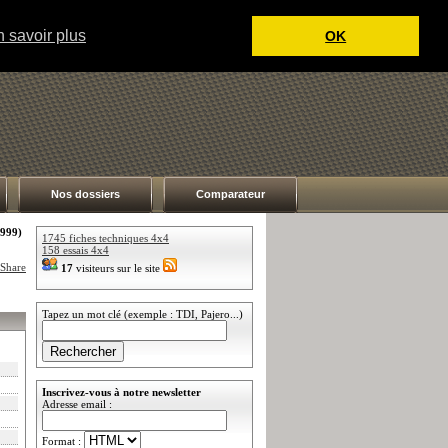
 savoir plus
OK
Nos dossiers
Comparateur
999)
1745 fiches techniques 4x4
158 essais 4x4
17
visiteurs sur le site
Tapez un mot clé (exemple : TDI, Pajero...)
Inscrivez-vous à notre newsletter
Adresse email :
Format :