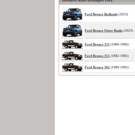
Dernières fiches techniques Ford
Ford Bronco Badlands
(2023)
Ford Bronco Outer Banks
(2023)
Ford Bronco 351
(1986-1996)
Ford Bronco 351
(1982-1985)
Ford Bronco 302
(1989-1995)