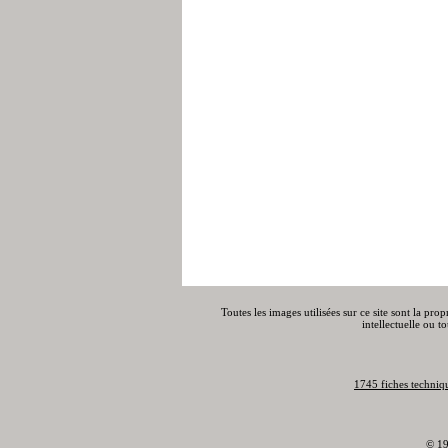
Toutes les images utilisées sur ce site sont la pro
intellectuelle ou t
1745 fiches techniq
© 19