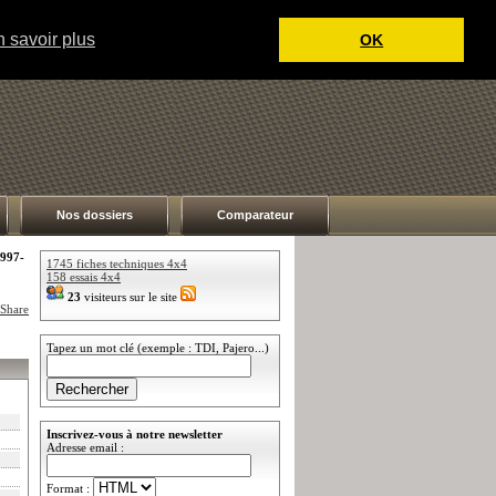
 savoir plus
OK
Nos dossiers
Comparateur
997-
1745 fiches techniques 4x4
158 essais 4x4
23
visiteurs sur le site
Tapez un mot clé (exemple : TDI, Pajero...)
Inscrivez-vous à notre newsletter
Adresse email :
Format :