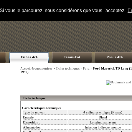
s. Si vous le parcourez, nous considérons que vous l'acceptez.
En
Fiches 4x4
Essais 4x4
Pneus 4x4
Accueil 4rouesmotrices
>
Fiches techniques
>
Ford
>
Ford Maverick TD Long (1
1999)
Fiche technique
Caractéristiques techniques
Type du moteur :
4 cylindres en ligne (Nissan)
Energie :
Diesel
Disposition :
Longitudinal avant
Alimentation :
Injection indirecte, pompe