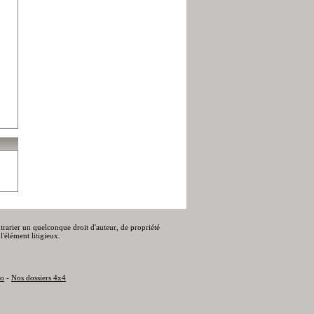
ontrarier un quelconque droit d'auteur, de propriété
l'élément litigieux.
to
-
Nos dossiers 4x4