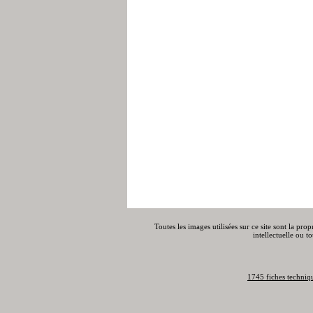
Toutes les images utilisées sur ce site sont la pro
intellectuelle ou t
1745 fiches techniq