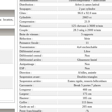
Suralimentation :
Turbocompresseur + intercooler
Distribution :
Arbre à cames latéral
Soupapes :
2 par cylindre
Côtes :
96.0 x 92.0 mm
Cylindrée :
2663 cc
a location,
Compression :
21.9
Puissance :
125 chevaux à 3600 tr/min
Couple :
28.3 mkg à 2000 tr/min
Boite de vitesses :
5 rapports
Réduction :
Série
Puissance fiscale :
11
Transmission :
4x4 enclenchable
Différentiel avant :
Libre
Différentiel central :
Non
Différentiel arrière :
Glissement limité
Antipatinage :
Non
ESP :
Non
Direction :
A billes, assistée
Suspension avant :
Doubles triangles
Suspension arrière :
Essieu rigide, ressorts hélicoïdaux
Carrosserie :
Break 5 portes 7 places
Longueur :
466 cm
Largeur :
175 cm
Hauteur :
185 cm
Coffre :
115 litres
Garde au sol :
205 mm
Pente franchissable :
-%