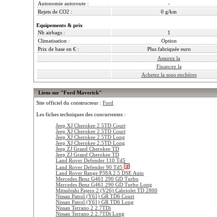
Autonomie autoroute :
-
Rejets de CO2 :
0 g/km
Equipements & prix
Nb airbags :
1
Climatisation :
Option
Prix de base en € :
Plus fabriquée euro
Assurez la
Financez la
Achetez la sous enchères
Liens sur "Ford Maverick"
Site officiel du constructeur :
Ford
Les fiches techniques des concurrentes :
Jeep XJ Cherokee 2.5TD Court
Jeep XJ Cherokee 2.5TD Court
Jeep XJ Cherokee 2.5TD Long
Jeep XJ Cherokee 2.5TD Long
Jeep ZJ Grand Cherokee TD
Jeep ZJ Grand Cherokee TD
Land Rover Defender 110 Td5
Land Rover Defender 90 Td5
Land Rover Range P38A 2.5 DSE Auto
Mercedes Benz G461 290 GD Turbo
Mercedes Benz G461 290 GD Turbo Long
Mitsubishi Pajero 2 (V26) Cabriolet TD 2800
Nissan Patrol (Y61) GR TD6 Court
Nissan Patrol (Y61) GR TD6 Long
Nissan Terrano 2 2.7TDi
Nissan Terrano 2 2.7TDi Long