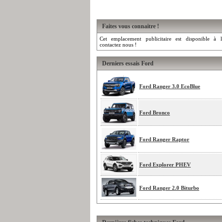
Faites vous connaitre !
Cet emplacement publicitaire est disponible à l
contactez nous !
Derniers essais Ford
Ford Ranger 3.0 EcoBlue
Ford Bronco
Ford Ranger Raptor
Ford Explorer PHEV
Ford Ranger 2.0 Biturbo