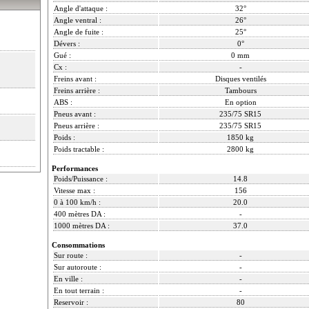
Angle d'attaque :
32°
Angle ventral :
26°
Angle de fuite :
25°
Dévers :
0°
Gué :
0 mm
Cx :
-
Freins avant :
Disques ventilés
Freins arrière :
Tambours
ABS :
En option
Pneus avant :
235/75 SR15
Pneus arrière :
235/75 SR15
Poids :
1850 kg
Poids tractable :
2800 kg
Performances
Poids/Puissance :
14.8
Vitesse max :
156
0 à 100 km/h :
20.0
400 mètres DA :
-
1000 mètres DA :
37.0
Consommations
Sur route :
-
Sur autoroute :
-
En ville :
-
En tout terrain :
-
Reservoir :
80