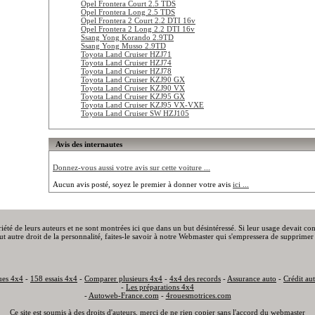
Opel Frontera Court 2.5 TDS
Opel Frontera Long 2.5 TDS
Opel Frontera 2 Court 2.2 DTI 16v
Opel Frontera 2 Long 2.2 DTI 16v
Ssang Yong Korando 2.9TD
Ssang Yong Musso 2.9TD
Toyota Land Cruiser HZJ71
Toyota Land Cruiser HZJ74
Toyota Land Cruiser HZJ78
Toyota Land Cruiser KZJ90 GX
Toyota Land Cruiser KZJ90 VX
Toyota Land Cruiser KZJ95 GX
Toyota Land Cruiser KZJ95 VX-VXE
Toyota Land Cruiser SW HZJ105
Avis des internautes
Donnez-vous aussi votre avis sur cette voiture ...
Aucun avis posté, soyez le premier à donner votre avis
ici ...
priété de leurs auteurs et ne sont montrées ici que dans un but désintéressé. Si leur usage devait c
out autre droit de la personnalité, faites-le savoir à notre Webmaster qui s'empressera de supprimer 
ues 4x4
-
158 essais 4x4
-
Comparer plusieurs 4x4
-
4x4 des records
-
Assurance auto
-
Crédit au
-
Les préparations 4x4
-
Autoweb-France.com
-
4rouesmotrices.com
Ce site est soumis à des droits d'auteurs, merci de ne rien copier sans l'accord du webmaster