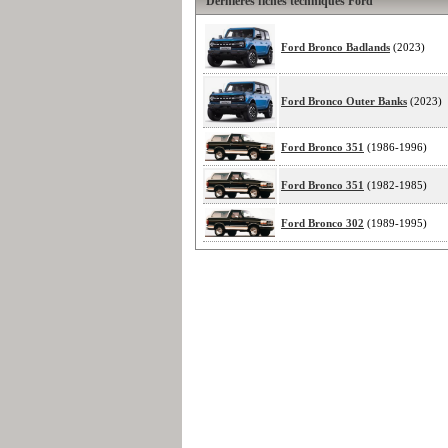
Dernières fiches techniques Ford
Ford Bronco Badlands
(2023)
Ford Bronco Outer Banks
(2023)
Ford Bronco 351
(1986-1996)
Ford Bronco 351
(1982-1985)
Ford Bronco 302
(1989-1995)