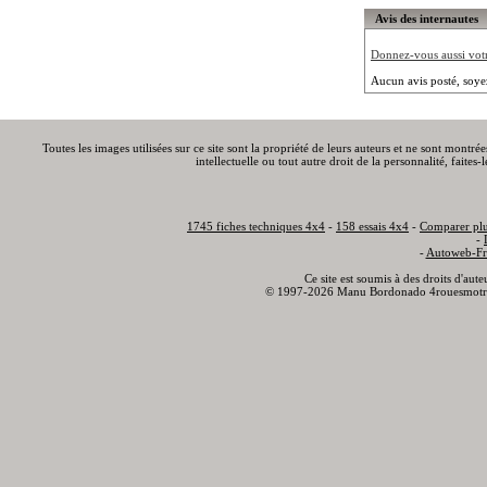
Avis des internautes
Donnez-vous aussi votre
Aucun avis posté, soye
Toutes les images utilisées sur ce site sont la propriété de leurs auteurs et ne sont montré
intellectuelle ou tout autre droit de la personnalité, faite
1745 fiches techniques 4x4
-
158 essais 4x4
-
Comparer plu
-
-
Autoweb-Fr
Ce site est soumis à des droits d'aut
© 1997-2026 Manu Bordonado 4rouesmotr