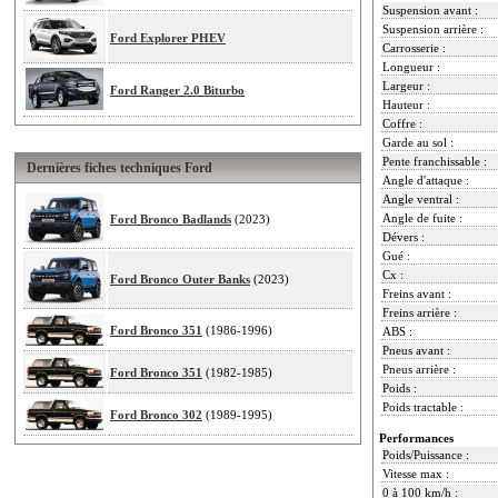
Suspension avant :
Suspension arrière :
Ford Explorer PHEV
Carrosserie :
Longueur :
Largeur :
Ford Ranger 2.0 Biturbo
Hauteur :
Coffre :
Garde au sol :
Pente franchissable :
Dernières fiches techniques Ford
Angle d'attaque :
Angle ventral :
Angle de fuite :
Ford Bronco Badlands
(2023)
Dévers :
Gué :
Cx :
Ford Bronco Outer Banks
(2023)
Freins avant :
Freins arrière :
Ford Bronco 351
(1986-1996)
ABS :
Pneus avant :
Pneus arrière :
Ford Bronco 351
(1982-1985)
Poids :
Poids tractable :
Ford Bronco 302
(1989-1995)
Performances
Poids/Puissance :
Vitesse max :
0 à 100 km/h :