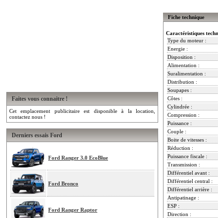
Fiche technique
Caractéristiques tech
Type du moteur :
Energie :
Disposition :
Alimentation :
Suralimentation :
Distribution :
Soupapes :
Faites vous connaitre !
Côtes :
Cylindrée :
Cet emplacement publicitaire est disponible à la location,
Compression :
contactez nous !
Puissance :
Couple :
Derniers essais Ford
Boite de vitesses :
Réduction :
Puissance fiscale :
Ford Ranger 3.0 EcoBlue
Transmission :
Différentiel avant :
Différentiel central :
Ford Bronco
Différentiel arrière :
Antipatinage :
ESP :
Ford Ranger Raptor
Direction :