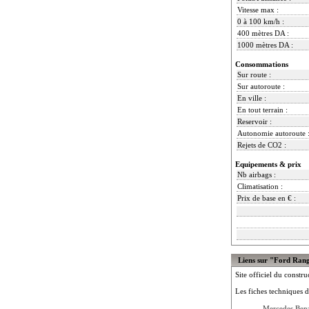
Vitesse max :
0 à 100 km/h :
400 mètres DA :
1000 mètres DA :
Consommations
Sur route :
Sur autoroute :
En ville :
En tout terrain :
Reservoir :
Autonomie autoroute 
Rejets de CO2 :
Equipements & prix
Nb airbags :
Climatisation :
Prix de base en € :
Liens sur "Ford Ran
Site officiel du constru
Les fiches techniques d
Mercedes Ben