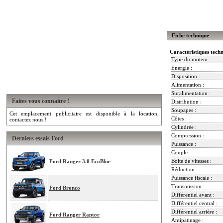
Fiche technique
Caractéristiques tech
Type du moteur :
Energie :
Disposition :
Alimentation :
Suralimentation :
Faites vous connaitre !
Distribution :
Soupapes :
Cet emplacement publicitaire est disponible à la location,
Côtes :
contactez nous !
Cylindrée :
Compression :
Derniers essais Ford
Puissance :
Couple :
Boite de vitesses :
Ford Ranger 3.0 EcoBlue
Réduction :
Puissance fiscale :
Transmission :
Ford Bronco
Différentiel avant :
Différentiel central :
Différentiel arrière :
Ford Ranger Raptor
Antipatinage :