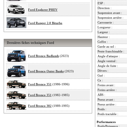
ESP :
Direction :
Ford Explorer PHEV
Suspension avant :
Suspension arrière :
Carrosserie :
Ford Ranger 2.0 Biturbo
Longueur :
Largeur :
Hauteur :
Coffre :
Dernières fiches techniques Ford
Garde au sol :
Pente franchissable :
Ford Bronco Badlands
(2023)
Angle d'attaque :
Angle ventral :
Angle de fuite :
Dévers :
Ford Bronco Outer Banks
(2023)
Gué :
Cx :
Ford Bronco 351
(1986-1996)
Freins avant :
Freins arrière :
ABS :
Ford Bronco 351
(1982-1985)
Pneus avant :
Pneus arrière :
Ford Bronco 302
(1989-1995)
Poids :
Poids tractable :
Performances
Poids/Puissance :