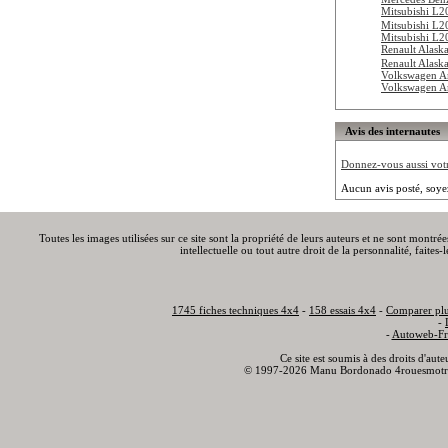
Mitsubishi L2
Mitsubishi L2
Mitsubishi L20
Renault Alask
Renault Alask
Volkswagen A
Volkswagen A
Avis des internautes
Donnez-vous aussi votre
Aucun avis posté, soye
Toutes les images utilisées sur ce site sont la propriété de leurs auteurs et ne sont montré
intellectuelle ou tout autre droit de la personnalité, faite
1745 fiches techniques 4x4
-
158 essais 4x4
-
Comparer plu
-
-
Autoweb-Fr
Ce site est soumis à des droits d'aut
© 1997-2026 Manu Bordonado 4rouesmotr