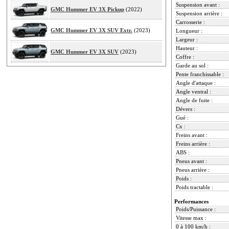
Suspension avant :
GMC Hummer EV 3X Pickup
(2022)
Suspension arrière :
Carrosserie :
GMC Hummer EV 3X SUV Extr.
(2023)
Longueur :
Largeur :
Hauteur :
GMC Hummer EV 3X SUV
(2023)
Coffre :
Garde au sol :
Pente franchissable :
Angle d'attaque :
Angle ventral :
Angle de fuite :
Dévers :
Gué :
Cx :
Freins avant :
Freins arrière :
ABS :
Pneus avant :
Pneus arrière :
Poids :
Poids tractable :
Performances
Poids/Puissance :
Vitesse max :
0 à 100 km/h :