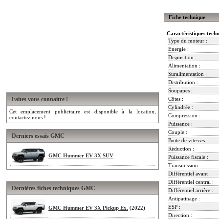
Fiche technique
Caractéristiques tech
Type du moteur :
Energie :
Disposition :
Alimentation :
Suralimentation :
Distribution :
Soupapes :
Faites vous connaitre !
Côtes :
Cylindrée :
Cet emplacement publicitaire est disponible à la location,
Compression :
contactez nous !
Puissance :
Couple :
Derniers essais GMC
Boite de vitesses :
Réduction :
GMC Hummer EV 3X SUV
Puissance fiscale :
Transmission :
Différentiel avant :
Différentiel central :
Dernières fiches techniques GMC
Différentiel arrière :
Antipatinage :
ESP :
GMC Hummer EV 3X Pickup Ex.
(2022)
Direction :