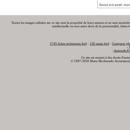
Aucun avis posté, soye
Toutes les images utilisées sur ce site sont la propriété de leurs auteurs et ne sont montré
intellectuelle ou tout autre droit de la personnalité, faite
1745 fiches techniques 4x4
-
158 essais 4x4
-
Comparer plu
-
-
Autoweb-Fr
Ce site est soumis à des droits d'aut
© 1997-2026 Manu Bordonado 4rouesmotr