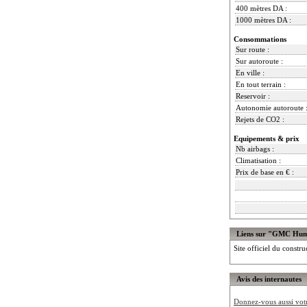
400 mètres DA :
1000 mètres DA :
Consommations
Sur route :
Sur autoroute :
En ville :
En tout terrain :
Reservoir :
Autonomie autoroute 
Rejets de CO2 :
Equipements & prix
Nb airbags :
Climatisation :
Prix de base en € :
Liens sur "GMC Hu
Site officiel du constru
Avis des internautes
Donnez-vous aussi votre