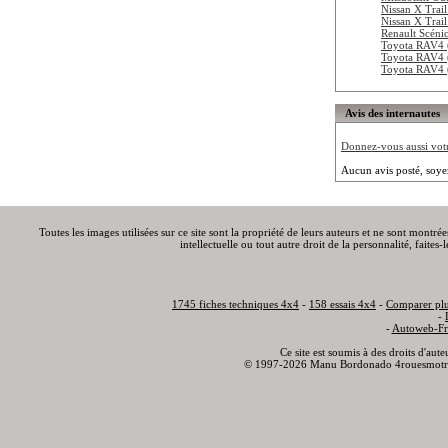
Nissan X Trail
Nissan X Trai
Renault Scéni
Toyota RAV4 
Toyota RAV4 
Toyota RAV4 
Avis des internautes
Donnez-vous aussi votre
Aucun avis posté, soye
Toutes les images utilisées sur ce site sont la propriété de leurs auteurs et ne sont montré
intellectuelle ou tout autre droit de la personnalité, faite
1745 fiches techniques 4x4
-
158 essais 4x4
-
Comparer plu
-
-
Autoweb-Fr
Ce site est soumis à des droits d'aut
© 1997-2026 Manu Bordonado 4rouesmotr