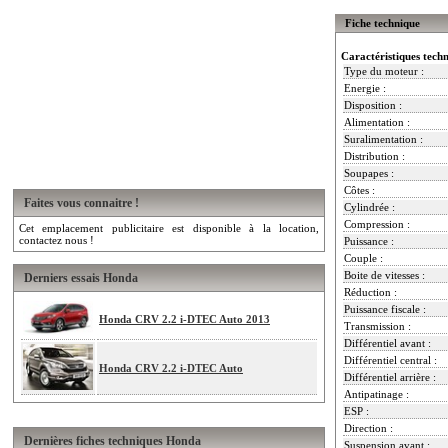
Fiche technique
Caractéristiques tech
Type du moteur :
Energie :
Disposition :
Alimentation :
Suralimentation :
Distribution :
Soupapes :
Côtes :
Faites vous connaitre !
Cylindrée :
Compression :
Cet emplacement publicitaire est disponible à la location,
contactez nous !
Puissance :
Couple :
Boite de vitesses :
Derniers essais Honda
Réduction :
Puissance fiscale :
Honda CRV 2.2 i-DTEC Auto 2013
Transmission :
Différentiel avant :
Différentiel central :
Honda CRV 2.2 i-DTEC Auto
Différentiel arrière :
Antipatinage :
ESP :
Direction :
Dernières fiches techniques Honda
Suspension avant :