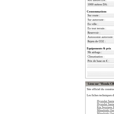
1000 mètres DA :
Consommations
Sur route :
Sur autoroute :
En ville :
En tout terrain :
Reservoir :
Autonomie autoroute 
Rejets de CO2 :
Equipements & prix
Nb airbags :
Climatisation :
Prix de base en € :
Liens sur "Honda C
Site officiel du constru
Les fiches techniques d
Hyundai Santa
Hyundai Santa
Kia Sportage 
Mitsubishi Ou
Mitsubishi Ou