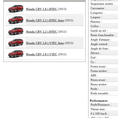
Suspension arrière :
Carrosserie :
Honda CRV 1.6 i-DTEC
(2013)
Longueur :
Largeur :
Honda CRV 2.2 i-DTEC Auto
(2012)
Hauteur :
Coffre :
Garde au sol :
Honda CRV 2.2 i-DTEC
(2012)
Pente franchissable :
Angle d'attaque :
Honda CRV 2.0 i-VTEC Auto
(2012)
Angle ventral :
Angle de fuite :
Dévers :
Honda CRV 2.0 i-VTEC
(2012)
Gué :
Cx :
Freins avant :
Freins arrière :
ABS :
Pneus avant :
Pneus arrière :
Poids :
Poids tractable :
Performances
Poids/Puissance :
Vitesse max :
0 à 100 km/h :
400 mètres DA :