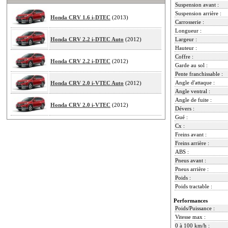
Suspension avant :
Suspension arrière :
Honda CRV 1.6 i-DTEC
(2013)
Carrosserie :
Longueur :
Honda CRV 2.2 i-DTEC Auto
(2012)
Largeur :
Hauteur :
Coffre :
Honda CRV 2.2 i-DTEC
(2012)
Garde au sol :
Pente franchissable :
Angle d'attaque :
Honda CRV 2.0 i-VTEC Auto
(2012)
Angle ventral :
Angle de fuite :
Honda CRV 2.0 i-VTEC
(2012)
Dévers :
Gué :
Cx :
Freins avant :
Freins arrière :
ABS :
Pneus avant :
Pneus arrière :
Poids :
Poids tractable :
Performances
Poids/Puissance :
Vitesse max :
0 à 100 km/h :