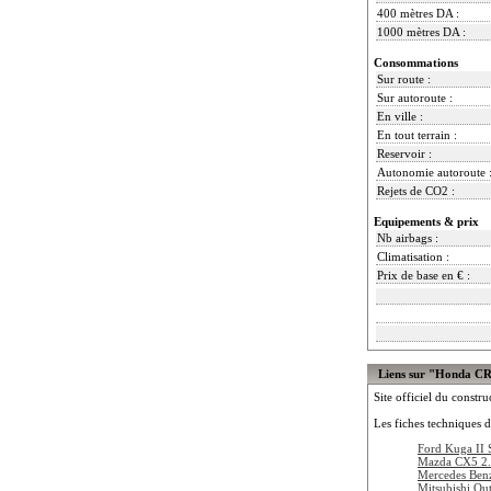
400 mètres DA :
1000 mètres DA :
Consommations
Sur route :
Sur autoroute :
En ville :
En tout terrain :
Reservoir :
Autonomie autoroute 
Rejets de CO2 :
Equipements & prix
Nb airbags :
Climatisation :
Prix de base en € :
Liens sur "Honda C
Site officiel du constru
Les fiches techniques d
Ford Kuga II 
Mazda CX5 2.
Mercedes Be
Mitsubishi Out