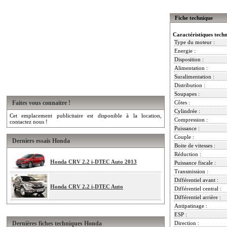
Fiche technique
Caractéristiques tech
Type du moteur :
Energie :
Disposition :
Alimentation :
Suralimentation :
Distribution :
Soupapes :
Faites vous connaitre !
Côtes :
Cylindrée :
Cet emplacement publicitaire est disponible à la location,
Compression :
contactez nous !
Puissance :
Couple :
Derniers essais Honda
Boite de vitesses :
Réduction :
Honda CRV 2.2 i-DTEC Auto 2013
Puissance fiscale :
Transmission :
Différentiel avant :
Honda CRV 2.2 i-DTEC Auto
Différentiel central :
Différentiel arrière :
Antipatinage :
ESP :
Dernières fiches techniques Honda
Direction :