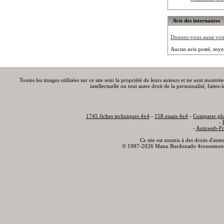
Avis des internautes
Donnez-vous aussi votre
Aucun avis posté, soye
Toutes les images utilisées sur ce site sont la propriété de leurs auteurs et ne sont montré
intellectuelle ou tout autre droit de la personnalité, faite
1745 fiches techniques 4x4
-
158 essais 4x4
-
Comparer plu
-
-
Autoweb-Fr
Ce site est soumis à des droits d'aut
© 1997-2026 Manu Bordonado 4rouesmotr