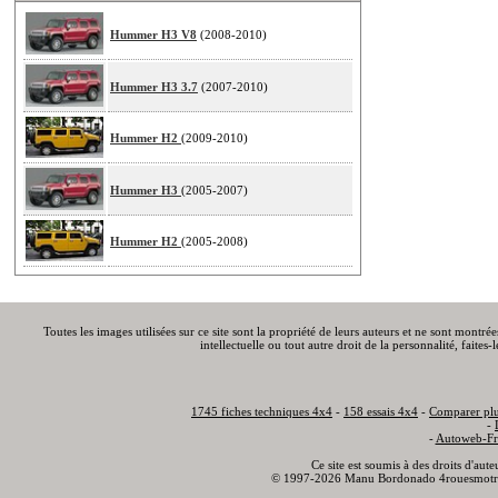
Hummer H3 V8
(2008-2010)
Hummer H3 3.7
(2007-2010)
Hummer H2
(2009-2010)
Hummer H3
(2005-2007)
Hummer H2
(2005-2008)
Toutes les images utilisées sur ce site sont la propriété de leurs auteurs et ne sont montré
intellectuelle ou tout autre droit de la personnalité, faite
1745 fiches techniques 4x4
-
158 essais 4x4
-
Comparer plu
-
-
Autoweb-Fr
Ce site est soumis à des droits d'aut
© 1997-2026 Manu Bordonado 4rouesmotr