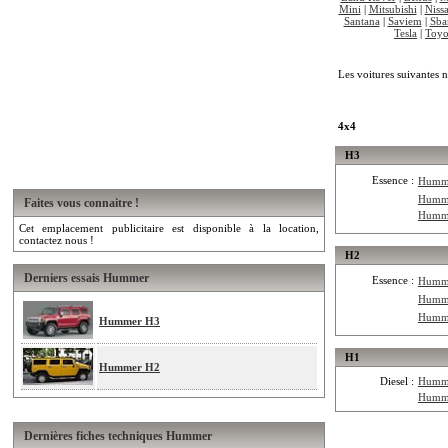
Mini
|
Mitsubishi
|
Niss
Santana
|
Saviem
|
Sba
Tesla
|
Toyo
Les voitures suivantes n
4x4
H3
Essence :
Humm
Humm
Faites vous connaitre !
Humm
Cet emplacement publicitaire est disponible à la location,
contactez nous !
H2
Derniers essais Hummer
Essence :
Humm
Humm
Humm
Hummer H3
H1
Hummer H2
Diesel :
Humm
Humm
Dernières fiches techniques Hummer