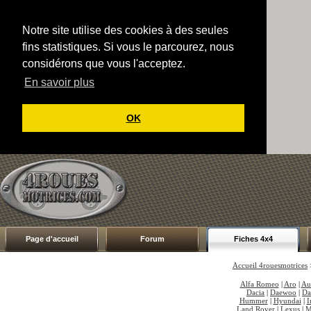
Notre site utilise des cookies à des seules
fins statistiques. Si vous le parcourez, nous
considérons que vous l'acceptez.
En savoir plus
OK
Page d'accueil
Forum
Fiches 4x4
Accueil 4rouesmotrices
Alfa Romeo
|
Aro
|
Au
Dacia
|
Daewoo
|
Da
Hummer
|
Hyundai
|
I
Land Rover
|
Lexus
|
M