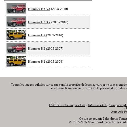
Hummer H3 V8
(2008-2010)
Hummer H3 3.7
(2007-2010)
Hummer H2
(2009-2010)
Hummer H3
(2005-2007)
Hummer H2
(2005-2008)
Toutes les images utilisées sur ce site sont la propriété de leurs auteurs et ne sont montré
intellectuelle ou tout autre droit de la personnalité, faite
1745 fiches techniques 4x4
-
158 essais 4x4
-
Comparer plu
-
-
Autoweb-Fr
Ce site est soumis à des droits d'aut
© 1997-2026 Manu Bordonado 4rouesmotr