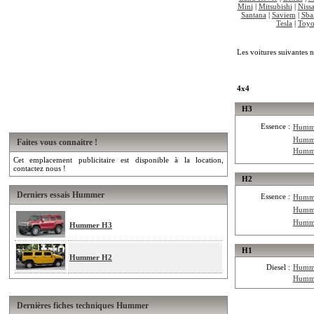
Mini
|
Mitsubishi
|
Niss
Santana
|
Saviem
|
Sba
Tesla
|
Toyo
Les voitures suivantes n
4x4
H3
Essence :
Humm
Humm
Faites vous connaitre !
Humm
Cet emplacement publicitaire est disponible à la location,
contactez nous !
H2
Derniers essais Hummer
Essence :
Humm
Humm
Humm
Hummer H3
H1
Hummer H2
Diesel :
Humm
Humm
Dernières fiches techniques Hummer