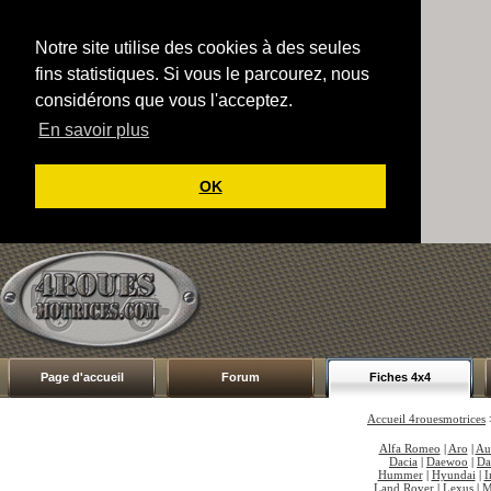
Notre site utilise des cookies à des seules
fins statistiques. Si vous le parcourez, nous
considérons que vous l'acceptez.
En savoir plus
OK
Page d'accueil
Forum
Fiches 4x4
Accueil 4rouesmotrices
Alfa Romeo
|
Aro
|
Au
Dacia
|
Daewoo
|
Da
Hummer
|
Hyundai
|
I
Land Rover
|
Lexus
|
M