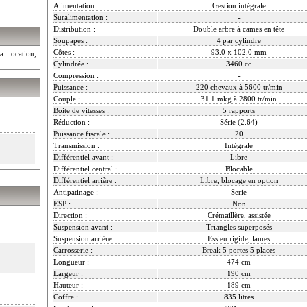
Alimentation :
Gestion intégrale
Suralimentation :
-
Distribution :
Double arbre à cames en tête
Soupapes :
4 par cylindre
Côtes :
93.0 x 102.0 mm
a location,
Cylindrée :
3460 cc
Compression :
-
Puissance :
220 chevaux à 5600 tr/min
Couple :
31.1 mkg à 2800 tr/min
Boite de vitesses :
5 rapports
Réduction :
Série (2.64)
Puissance fiscale :
20
Transmission :
Intégrale
Différentiel avant :
Libre
Différentiel central :
Blocable
Différentiel arrière :
Libre, blocage en option
Antipatinage :
Serie
ESP :
Non
Direction :
Crémaillère, assistée
Suspension avant :
Triangles superposés
Suspension arrière :
Essieu rigide, lames
Carrosserie :
Break 5 portes 5 places
Longueur :
474 cm
Largeur :
190 cm
Hauteur :
189 cm
Coffre :
835 litres