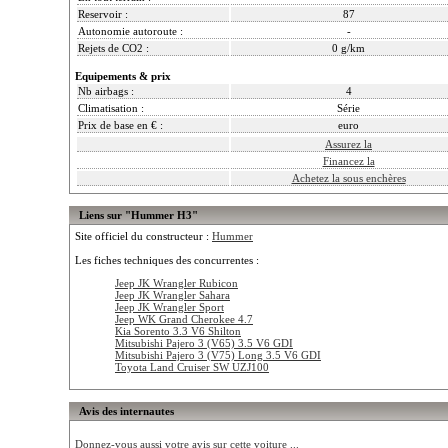
Reservoir :
87
Autonomie autoroute :
-
Rejets de CO2 :
0 g/km
Equipements & prix
Nb airbags :
4
Climatisation :
Série
Prix de base en € :
euro
Assurez la
Financez la
Achetez la sous enchères
Liens sur "Hummer H3"
Site officiel du constructeur :
Hummer
Les fiches techniques des concurrentes :
Jeep JK Wrangler Rubicon
Jeep JK Wrangler Sahara
Jeep JK Wrangler Sport
Jeep WK Grand Cherokee 4.7
Kia Sorento 3.3 V6 Shilton
Mitsubishi Pajero 3 (V65) 3.5 V6 GDI
Mitsubishi Pajero 3 (V75) Long 3.5 V6 GDI
Toyota Land Cruiser SW UZJ100
Avis des internautes
Donnez-vous aussi votre avis sur cette voiture ...