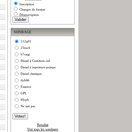
Inscription
Changer de format
Désinscription
SONDAGE
112q01
23zsc4
b7cajg
Diesel à Common rail
Diesel à injecteurs-pompe
Diesel classique
dyhltb
Essence
GPL
lflypb
Ne sait pas
Resultat
Voir tous les sondages