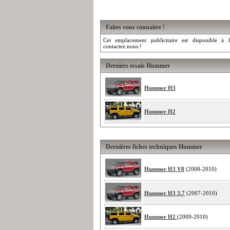
Faites vous connaitre !
Cet emplacement publicitaire est disponible à l
contactez nous !
Derniers essais Hummer
Hummer H3
Hummer H2
Dernières fiches techniques Hummer
Hummer H3 V8
(2008-2010)
Hummer H3 3.7
(2007-2010)
Hummer H2
(2009-2010)