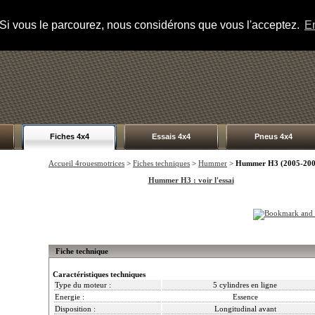
s. Si vous le parcourez, nous considérons que vous l'acceptez.
En
Fiches 4x4
Essais 4x4
Pneus 4x4
Accueil 4rouesmotrices
>
Fiches techniques
>
Hummer
>
Hummer H3 (2005-200
Hummer H3 : voir l'essai
Fiche technique
Caractéristiques techniques
Type du moteur :
5 cylindres en ligne
Energie :
Essence
Disposition :
Longitudinal avant