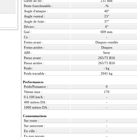
Garde au sol :
231 mm
Pente franchissable :
-%
Angle d'attaque :
40°
Angle ventral :
25°
Angle de fuite :
37°
Dévers :
0°
Gué :
609 mm
Cx :
-
Freins avant :
Disques ventilés
Freins arrière :
Disques
ABS :
Serie
Pneus avant :
265/75 R16
Pneus arrière :
265/75 R16
Poids :
- kg
Poids tractable :
2041 kg
Performances
Poids/Puissance :
0
Vitesse max :
170
0 à 100 km/h :
-
400 mètres DA :
-
1000 mètres DA :
-
Consommations
Sur route :
-
Sur autoroute :
-
En ville :
-
En tout terrain :
-