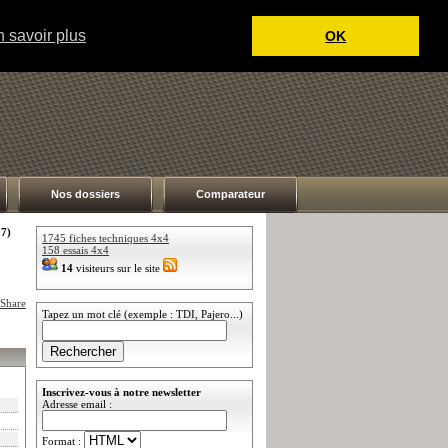
 savoir plus
OK
Nos dossiers
Comparateur
7)
1745 fiches techniques 4x4
158 essais 4x4
14
visiteurs sur le site
Tapez un mot clé (exemple : TDI, Pajero...)
Inscrivez-vous à notre newsletter
Adresse email :
Format :