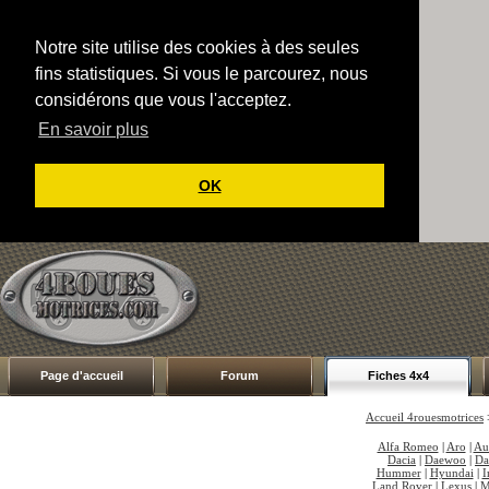
Notre site utilise des cookies à des seules
fins statistiques. Si vous le parcourez, nous
considérons que vous l'acceptez.
En savoir plus
OK
Page d'accueil
Forum
Fiches 4x4
Accueil 4rouesmotrices
Alfa Romeo
|
Aro
|
Au
Dacia
|
Daewoo
|
Da
Hummer
|
Hyundai
|
I
Land Rover
|
Lexus
|
M