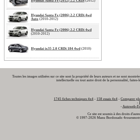
Hyundai Santa Fe (2012) 2.2 CRDi
(2012)
Hyundai Santa Fe (2006) 2.2 CRDi 4wd
Auto
(2010-2012)
Hyundai Santa Fe (2006) 2.2 CRDi 4wd
(2010-2012)
Hyundai ix35 2.0 CRDi 184 4wd
(2010)
Toutes les images utilisées sur ce site sont la propriété de leurs auteurs et ne sont montré
intellectuelle ou tout autre droit de la personnalité, faite
1745 fiches techniques 4x4
-
158 essais 4x4
-
Comparer plu
-
-
Autoweb-Fr
Ce site est soumis à des droits d'aut
© 1997-2026 Manu Bordonado 4rouesmotr