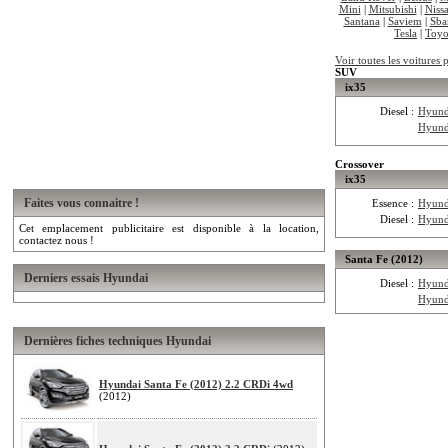
Mini
|
Mitsubishi
|
Niss
Santana
|
Saviem
|
Sba
Tesla
|
Toyo
Voir toutes les voitures
SUV
ix35
Diesel :
Hyund
Hyund
Crossover
ix35
Faites vous connaitre !
Essence :
Hyund
Diesel :
Hyund
Cet emplacement publicitaire est disponible à la location,
contactez nous !
Santa Fe (2012)
Derniers essais Hyundai
Diesel :
Hyund
Hyund
Dernières fiches techniques Hyundai
Hyundai Santa Fe (2012) 2.2 CRDi 4wd
(2012)