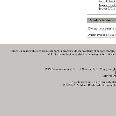
Renault Scén
Toyota RAV4
Toyota RAV4
Avis des internautes
Donnez-vous aussi votre
Aucun avis posté, soye
Toutes les images utilisées sur ce site sont la propriété de leurs auteurs et ne sont montré
intellectuelle ou tout autre droit de la personnalité, faite
1745 fiches techniques 4x4
-
158 essais 4x4
-
Comparer plu
-
-
Autoweb-Fr
Ce site est soumis à des droits d'aut
© 1997-2026 Manu Bordonado 4rouesmotr