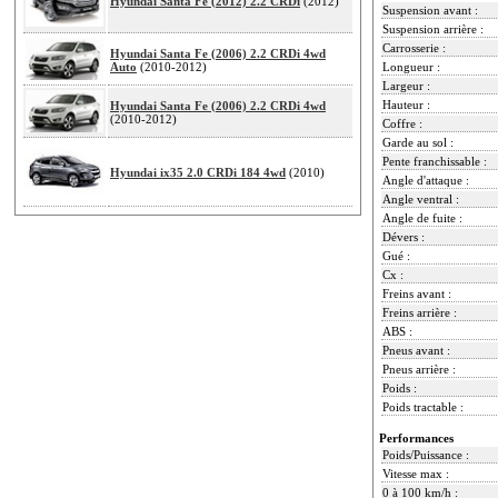
Hyundai Santa Fe (2012) 2.2 CRDi
(2012)
Suspension avant :
Suspension arrière :
Carrosserie :
Hyundai Santa Fe (2006) 2.2 CRDi 4wd
Auto
(2010-2012)
Longueur :
Largeur :
Hauteur :
Hyundai Santa Fe (2006) 2.2 CRDi 4wd
(2010-2012)
Coffre :
Garde au sol :
Pente franchissable :
Hyundai ix35 2.0 CRDi 184 4wd
(2010)
Angle d'attaque :
Angle ventral :
Angle de fuite :
Dévers :
Gué :
Cx :
Freins avant :
Freins arrière :
ABS :
Pneus avant :
Pneus arrière :
Poids :
Poids tractable :
Performances
Poids/Puissance :
Vitesse max :
0 à 100 km/h :