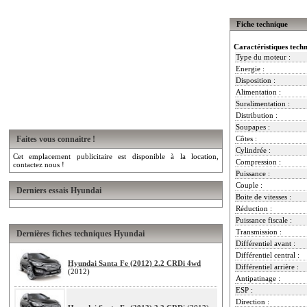
Fiche technique
Caractéristiques tech
Type du moteur :
Energie :
Disposition :
Alimentation :
Suralimentation :
Distribution :
Soupapes :
Faites vous connaitre !
Côtes :
Cylindrée :
Cet emplacement publicitaire est disponible à la location,
Compression :
contactez nous !
Puissance :
Couple :
Derniers essais Hyundai
Boite de vitesses :
Réduction :
Puissance fiscale :
Transmission :
Dernières fiches techniques Hyundai
Différentiel avant :
Différentiel central :
Hyundai Santa Fe (2012) 2.2 CRDi 4wd
Différentiel arrière :
(2012)
Antipatinage :
ESP :
Direction :