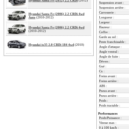
Hyundai Santa Fe (2012) 2.2 CRDi
(2012)
Suspension avant :
Suspension arrière :
Carrosserie :
Hyundai Santa Fe (2006) 2.2 CRDi 4wd
Auto
(2010-2012)
Longueur :
Largeur :
Hauteur :
Hyundai Santa Fe (2006) 2.2 CRDi 4wd
(2010-2012)
Coffre :
Garde au sol :
Pente franchissable :
Hyundai ix35 2.0 CRDi 184 4wd
(2010)
Angle d'attaque :
Angle ventral :
Angle de fuite :
Dévers :
Gué :
Cx :
Freins avant :
Freins arrière :
ABS :
Pneus avant :
Pneus arrière :
Poids :
Poids tractable :
Performances
Poids/Puissance :
Vitesse max :
0 à 100 km/h :