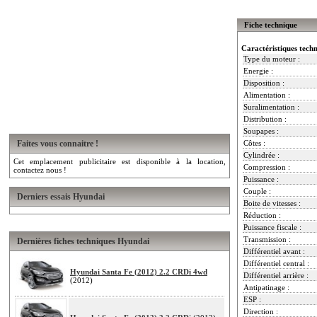
Fiche technique
Caractéristiques tech
Type du moteur :
Energie :
Disposition :
Alimentation :
Suralimentation :
Distribution :
Soupapes :
Faites vous connaitre !
Côtes :
Cylindrée :
Cet emplacement publicitaire est disponible à la location,
Compression :
contactez nous !
Puissance :
Couple :
Derniers essais Hyundai
Boite de vitesses :
Réduction :
Puissance fiscale :
Transmission :
Dernières fiches techniques Hyundai
Différentiel avant :
Différentiel central :
Hyundai Santa Fe (2012) 2.2 CRDi 4wd
Différentiel arrière :
(2012)
Antipatinage :
ESP :
Direction :