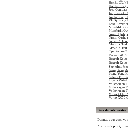
Honda CRV (B
Honda CRV (C
Jeep Compass
Jeep Patriot 
Kia Sportage
Kia Sportage 
Land Rover Fr
Mitsubishi Ou
Mitsubishi Ou
Nissan Qashqa
Nissan Qashqa
Nissan X Trai
Nissan X Trai
Nissan X Trai
Opel Antara 2
Peugeot 4007
Renault Koleo
Renault Koleo
Seat Altea Fr
Ssang Yong A
Ssang Yong K
Subaru Forest
Toyota RAV4 
Volkswagen T
Volkswagen Ti
Volkswagen T
Volvo XC60 
Volvo XC70 (
Avis des internautes
Donnez-vous aussi votre
Aucun avis posté, soye