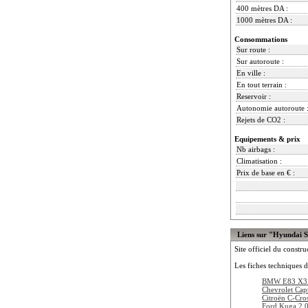
400 mètres DA :
1000 mètres DA :
Consommations
Sur route :
Sur autoroute :
En ville :
En tout terrain :
Reservoir :
Autonomie autoroute 
Rejets de CO2 :
Equipements & prix
Nb airbags :
Climatisation :
Prix de base en € :
Liens sur "Hyundai 
Site officiel du constru
Les fiches techniques d
BMW E83 X3 
Chevrolet Ca
Citroën C-Cro
Ford Kuga 2.