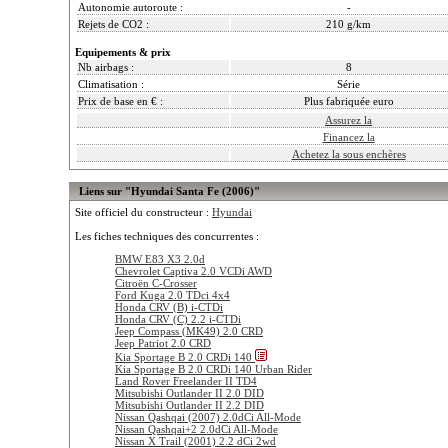
Autonomie autoroute :
-
Rejets de CO2 :
210 g/km
Equipements & prix
Nb airbags :
8
Climatisation :
Série
Prix de base en € :
Plus fabriquée euro
Assurez la
Financez la
Achetez la sous enchères
Liens sur "Hyundai Santa Fe (2006)"
Site officiel du constructeur :
Hyundai
Les fiches techniques des concurrentes :
BMW E83 X3 2.0d
Chevrolet Captiva 2.0 VCDi AWD
Citroën C-Crosser
Ford Kuga 2.0 TDci 4x4
Honda CRV (B) i-CTDi
Honda CRV (C) 2.2 i-CTDi
Jeep Compass (MK49) 2.0 CRD
Jeep Patriot 2.0 CRD
Kia Sportage B 2.0 CRDi 140
Kia Sportage B 2.0 CRDi 140 Urban Rider
Land Rover Freelander II TD4
Mitsubishi Outlander II 2.0 DID
Mitsubishi Outlander II 2.2 DID
Nissan Qashqai (2007) 2.0dCi All-Mode
Nissan Qashqai+2 2.0dCi All-Mode
Nissan X Trail (2001) 2.2 dCi 2wd