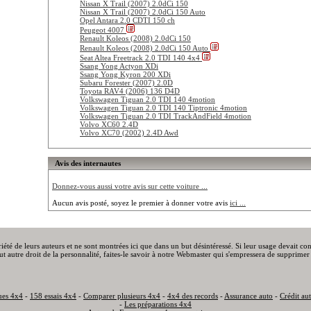
Nissan X Trail (2007) 2.0dCi 150
Nissan X Trail (2007) 2.0dCi 150 Auto
Opel Antara 2.0 CDTI 150 ch
Peugeot 4007
Renault Koleos (2008) 2.0dCi 150
Renault Koleos (2008) 2.0dCi 150 Auto
Seat Altea Freetrack 2.0 TDI 140 4x4
Ssang Yong Actyon XDi
Ssang Yong Kyron 200 XDi
Subaru Forester (2007) 2.0D
Toyota RAV4 (2006) 136 D4D
Volkswagen Tiguan 2.0 TDI 140 4motion
Volkswagen Tiguan 2.0 TDI 140 Tiptronic 4motion
Volkswagen Tiguan 2.0 TDI TrackAndField 4motion
Volvo XC60 2.4D
Volvo XC70 (2002) 2.4D Awd
Avis des internautes
Donnez-vous aussi votre avis sur cette voiture ...
Aucun avis posté, soyez le premier à donner votre avis
ici ...
priété de leurs auteurs et ne sont montrées ici que dans un but désintéressé. Si leur usage devait c
out autre droit de la personnalité, faites-le savoir à notre Webmaster qui s'empressera de supprimer 
ues 4x4
-
158 essais 4x4
-
Comparer plusieurs 4x4
-
4x4 des records
-
Assurance auto
-
Crédit au
-
Les préparations 4x4