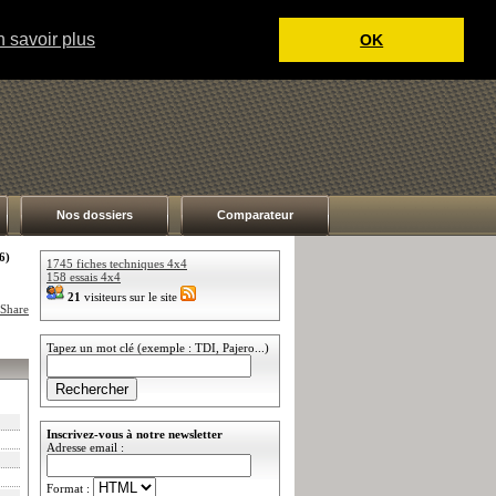
 savoir plus
OK
Nos dossiers
Comparateur
6)
1745 fiches techniques 4x4
158 essais 4x4
21
visiteurs sur le site
Tapez un mot clé (exemple : TDI, Pajero...)
Inscrivez-vous à notre newsletter
Adresse email :
Format :