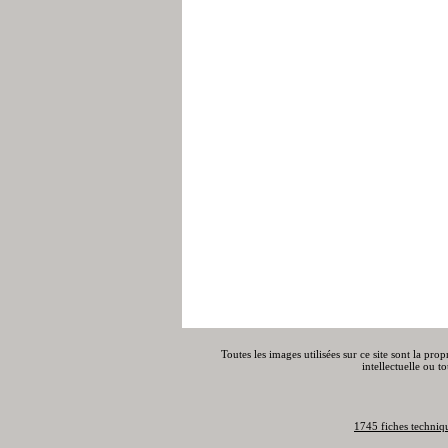
Toutes les images utilisées sur ce site sont la pro
intellectuelle ou t
1745 fiches techniq