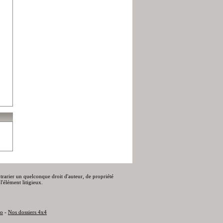
ontrarier un quelconque droit d'auteur, de propriété
l'élément litigieux.
to
-
Nos dossiers 4x4