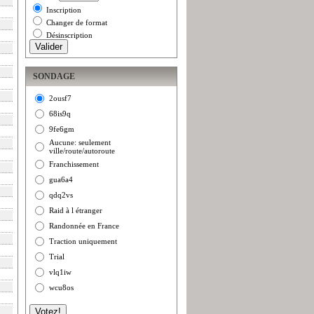
Inscription
Changer de format
Désinscription
SONDAGE
2ousf7
68is9q
9fe6gm
Aucune: seulement
ville/route/autoroute
Franchissement
gua6a4
qdq2vs
Raid à l étranger
Randonnée en France
Traction uniquement
Trial
vlq1iw
wcu8os