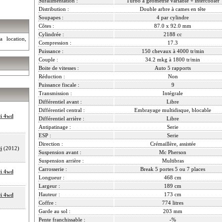
Suralimentation :
Turbo à géométrie variable + intercooler
Distribution :
Double arbre à cames en tête
Soupapes :
4 par cylindre
Côtes :
87.0 x 92.0 mm
Cylindrée :
2188 cc
a location,
Compression :
17.3
Puissance :
150 chevaux à 4000 tr/min
Couple :
34.2 mkg à 1800 tr/min
Boite de vitesses :
Auto 5 rapports
Réduction :
Non
Puissance fiscale :
9
Transmission :
Intégrale
Différentiel avant :
Libre
Différentiel central :
Embrayage multidisque, blocable
Di 4wd
Différentiel arrière :
Libre
Antipatinage :
Serie
ESP :
Serie
Direction :
Crémaillère, assistée
i
(2012)
Suspension avant :
Mc Pherson
Suspension arrière :
Multibras
Carrosserie :
Break 5 portes 5 ou 7 places
Di 4wd
Longueur :
468 cm
Largeur :
189 cm
Hauteur :
173 cm
Di 4wd
Coffre :
774 litres
Garde au sol :
203 mm
Pente franchissable :
-%