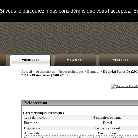
s. Si vous le parcourez, nous considérons que vous l'acceptez.
En
Fiches 4x4
Essais 4x4
Pneus 4x4
Accueil 4rouesmotrices
>
Fiches techniques
>
Hyundai
>
Hyundai Santa Fe (200
2.2 CRDi 4wd Auto (2006-2006)
Fiche technique
Caractéristiques techniques
Type du moteur :
4 cylindres en ligne
Energie :
Diesel
Disposition :
Transversal avant
Alimentation :
Common rail