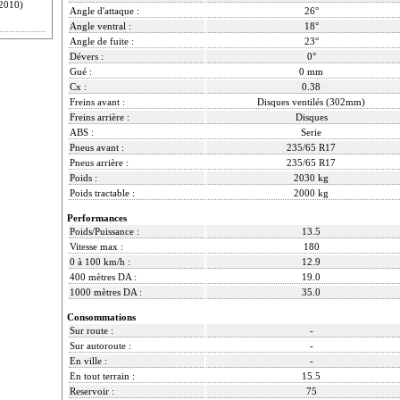
2010)
Angle d'attaque :
26°
Angle ventral :
18°
Angle de fuite :
23°
Dévers :
0°
Gué :
0 mm
Cx :
0.38
Freins avant :
Disques ventilés (302mm)
Freins arrière :
Disques
ABS :
Serie
Pneus avant :
235/65 R17
Pneus arrière :
235/65 R17
Poids :
2030 kg
Poids tractable :
2000 kg
Performances
Poids/Puissance :
13.5
Vitesse max :
180
0 à 100 km/h :
12.9
400 mètres DA :
19.0
1000 mètres DA :
35.0
Consommations
Sur route :
-
Sur autoroute :
-
En ville :
-
En tout terrain :
15.5
Reservoir :
75