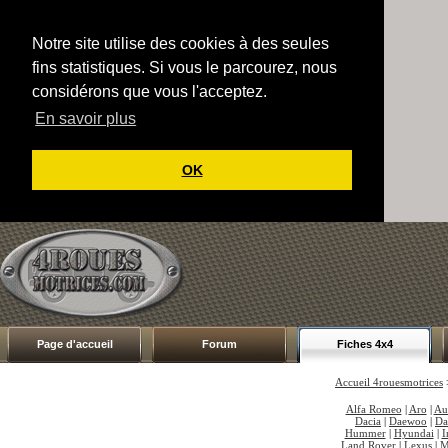
Notre site utilise des cookies à des seules
fins statistiques. Si vous le parcourez, nous
considérons que vous l'acceptez.
En savoir plus
OK
Page d'accueil
Forum
Fiches 4x4
Accueil 4rouesmotrices
Alfa Romeo
|
Aro
|
Au
Dacia
|
Daewoo
|
Da
Hummer
|
Hyundai
|
I
Land Rover
|
Lexus
|
M