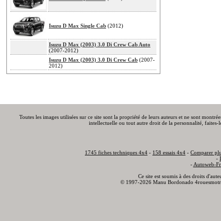
Isuzu D Max Single Cab
(2012)
Isuzu D Max (2003) 3.0 Di Crew Cab Auto
(2007-2012)
Isuzu D Max (2003) 3.0 Di Crew Cab
(2007-
2012)
Toutes les images utilisées sur ce site sont la propriété de leurs auteurs et ne sont montré
intellectuelle ou tout autre droit de la personnalité, faite
1745 fiches techniques 4x4
-
158 essais 4x4
-
Comparer plu
-
-
Autoweb-Fr
Ce site est soumis à des droits d'aut
© 1997-2026 Manu Bordonado 4rouesmotr