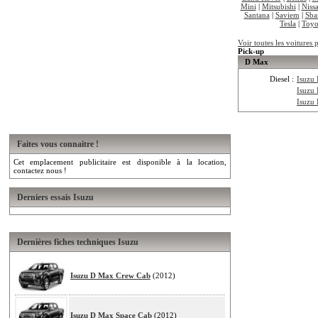
Mini
|
Mitsubishi
|
Niss
Santana
|
Saviem
|
Sba
Tesla
|
Toyo
Voir toutes les voitures 
Pick-up
D Max
Diesel :
Isuzu
Isuzu
Isuzu
Faites vous connaitre !
Cet emplacement publicitaire est disponible à la location,
contactez nous !
Derniers essais Isuzu
Dernières fiches techniques Isuzu
Isuzu D Max Crew Cab
(2012)
Isuzu D Max Space Cab
(2012)