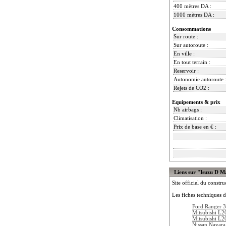
400 mètres DA :
1000 mètres DA :
Consommations
Sur route :
Sur autoroute :
En ville :
En tout terrain :
Reservoir :
Autonomie autoroute 
Rejets de CO2 :
Equipements & prix
Nb airbags :
Climatisation :
Prix de base en € :
Liens sur "Isuzu D M
Site officiel du constru
Les fiches techniques d
Ford Ranger 3
Mitsubishi L2
Mitsubishi L2
Nissan Navar