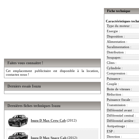
Fiche technique
Caractéristiques tech
Type du moteur :
Energie :
Disposition :
Alimentation :
Suralimentation :
Distribution :
Soupapes :
Faites vous connaitre !
Côtes :
Cylindrée :
Cet emplacement publicitaire est disponible à la location,
Compression :
contactez nous !
Puissance :
Couple :
Derniers essais Isuzu
Boite de vitesses :
Réduction :
Puissance fiscale :
Transmission :
Dernières fiches techniques Isuzu
Différentiel avant :
Différentiel central :
Isuzu D Max Crew Cab
(2012)
Différentiel arrière :
Antipatinage :
ESP :
Direction :
Isuzu D Max Space Cab
(2012)