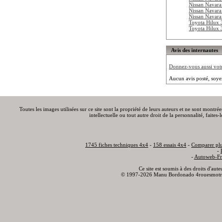
Nissan Navar
Nissan Navara
Nissan Navara
Toyota Hilux
Toyota Hilux
Avis des internautes
Donnez-vous aussi votre
Aucun avis posté, soye
Toutes les images utilisées sur ce site sont la propriété de leurs auteurs et ne sont montré
intellectuelle ou tout autre droit de la personnalité, faite
1745 fiches techniques 4x4
-
158 essais 4x4
-
Comparer plu
-
-
Autoweb-Fr
Ce site est soumis à des droits d'aut
© 1997-2026 Manu Bordonado 4rouesmotr