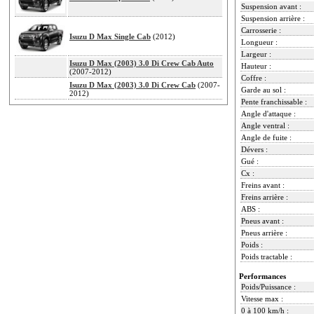
Suspension avant :
Suspension arrière :
Carrosserie :
Isuzu D Max Single Cab
(2012)
Longueur :
Largeur :
Isuzu D Max (2003) 3.0 Di Crew Cab Auto
Hauteur :
(2007-2012)
Coffre :
Isuzu D Max (2003) 3.0 Di Crew Cab
(2007-
Garde au sol :
2012)
Pente franchissable :
Angle d'attaque :
Angle ventral :
Angle de fuite :
Dévers :
Gué :
Cx :
Freins avant :
Freins arrière :
ABS :
Pneus avant :
Pneus arrière :
Poids :
Poids tractable :
Performances
Poids/Puissance :
Vitesse max :
0 à 100 km/h :