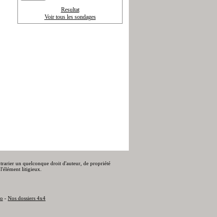
Resultat
Voir tous les sondages
ontrarier un quelconque droit d'auteur, de propriété
l'élément litigieux.
to
-
Nos dossiers 4x4