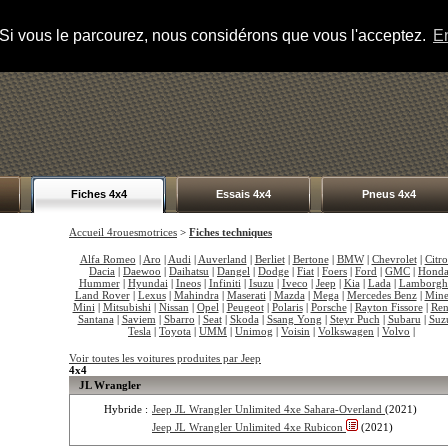
s. Si vous le parcourez, nous considérons que vous l'acceptez.
En
Fiches 4x4
Essais 4x4
Pneus 4x4
Accueil 4rouesmotrices
>
Fiches techniques
Alfa Romeo
|
Aro
|
Audi
|
Auverland
|
Berliet
|
Bertone
|
BMW
|
Chevrolet
|
Citr
Dacia
|
Daewoo
|
Daihatsu
|
Dangel
|
Dodge
|
Fiat
|
Foers
|
Ford
|
GMC
|
Hond
Hummer
|
Hyundai
|
Ineos
|
Infiniti
|
Isuzu
|
Iveco
|
Jeep
|
Kia
|
Lada
|
Lamborgh
Land Rover
|
Lexus
|
Mahindra
|
Maserati
|
Mazda
|
Mega
|
Mercedes Benz
|
Mine
Mini
|
Mitsubishi
|
Nissan
|
Opel
|
Peugeot
|
Polaris
|
Porsche
|
Rayton Fissore
|
Ren
Santana
|
Saviem
|
Sbarro
|
Seat
|
Skoda
|
Ssang Yong
|
Steyr Puch
|
Subaru
|
Suz
Tesla
|
Toyota
|
UMM
|
Unimog
|
Voisin
|
Volkswagen
|
Volvo
|
Voir toutes les voitures produites par Jeep
4x4
JL Wrangler
Hybride :
Jeep JL Wrangler Unlimited 4xe Sahara-Overland
(2021)
Jeep JL Wrangler Unlimited 4xe Rubicon
(2021)