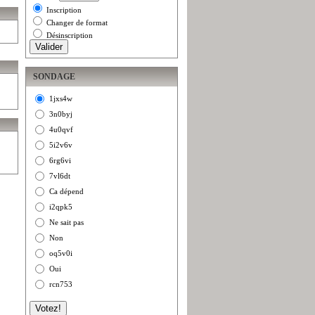
Inscription
Changer de format
Désinscription
SONDAGE
1jxs4w
3n0byj
4u0qvf
5i2v6v
6rg6vi
7vl6dt
Ca dépend
i2qpk5
Ne sait pas
Non
oq5v0i
Oui
rcn753