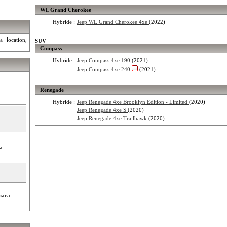
WL Grand Cherokee
Hybride :
Jeep WL Grand Cherokee 4xe
(2022)
a location,
SUV
Compass
Hybride :
Jeep Compass 4xe 190
(2021)
Jeep Compass 4xe 240
(2021)
Renegade
Hybride :
Jeep Renegade 4xe Brooklyn Edition - Limited
(2020)
Jeep Renegade 4xe S
(2020)
Jeep Renegade 4xe Trailhawk
(2020)
a
hara