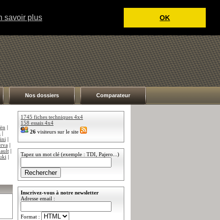
 savoir plus
OK
Nos dossiers
Comparateur
1745 fiches techniques 4x4
158 essais 4x4
oën
|
26
visiteurs sur le site
a
|
ini
|
rva
|
ault
|
Tapez un mot clé (exemple : TDI, Pajero...)
uki
|
Inscrivez-vous à notre newsletter
Adresse email :
Format :