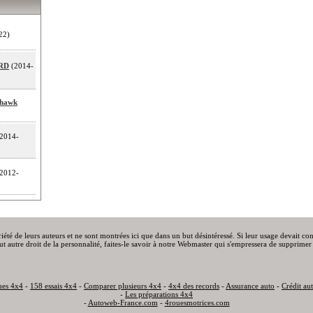
22)
CRD
(2014-
khawk
2014-
2012-
priété de leurs auteurs et ne sont montrées ici que dans un but désintéressé. Si leur usage devait c
out autre droit de la personnalité, faites-le savoir à notre Webmaster qui s'empressera de supprimer 
ues 4x4
-
158 essais 4x4
-
Comparer plusieurs 4x4
-
4x4 des records
-
Assurance auto
-
Crédit au
-
Les préparations 4x4
-
Autoweb-France.com
-
4rouesmotrices.com