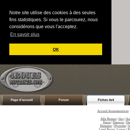
Notre site utilise des cookies à des seules
fins statistiques. Si vous le parcourez, nous
considérons que vous l'acceptez.
En savoir plus
OK
Page d'accueil
Forum
Fiches 4x4
Accueil 4rouesmotrices
Alfa Romeo
|
Aro
|
Au
Dacia
|
Daewoo
|
Da
Hummer
|
Hyundai
|
I
Land Rover
|
Lexus
|
M