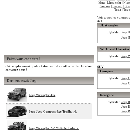
Mini
|
Mitsubishi
|
Niss
Santana
|
Saviem
|
Sba
Tesla
|
Toyo
Voir toutes les voitures 
4x4
JL Wrangler
Hybride :
Jeep 
Jeep 
WL Grand Cherokee
Hybride :
Jeep 
Faites vous connaitre !
Cet emplacement publicitaire est disponible à la location,
SUV
contactez nous !
Compass
Hybride :
Jeep 
Derniers essais Jeep
Jeep 
Jeep Wrangler 4xe
Renegade
Hybride :
Jeep 
Jeep 
Jeep 
Jeep Jeep Compass 4xe Trailhawk
Jeep Wrangler 2.2 MultiJet Sahara