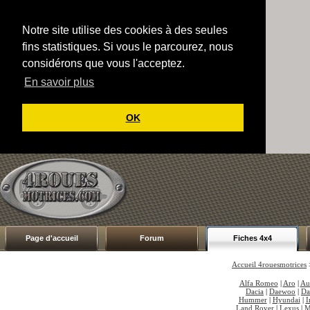
Notre site utilise des cookies à des seules
fins statistiques. Si vous le parcourez, nous
considérons que vous l'acceptez.
En savoir plus
OK
Page d'accueil
Forum
Fiches 4x4
Accueil 4rouesmotrices
Alfa Romeo
|
Aro
|
Au
Dacia
|
Daewoo
|
Da
Hummer
|
Hyundai
|
I
Land Rover
|
Lexus
|
M