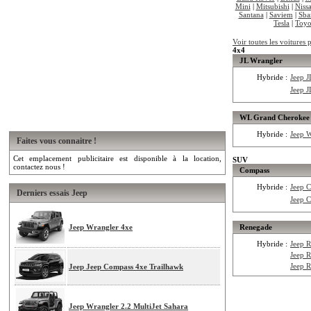
Mini
|
Mitsubishi
|
Niss
Santana
|
Saviem
|
Sba
Tesla
|
Toyo
Voir toutes les voitures 
4x4
JL Wrangler
Hybride :
Jeep 
Jeep 
WL Grand Cherokee
Hybride :
Jeep 
Faites vous connaitre !
Cet emplacement publicitaire est disponible à la location,
SUV
contactez nous !
Compass
Hybride :
Jeep 
Derniers essais Jeep
Jeep 
Jeep Wrangler 4xe
Renegade
Hybride :
Jeep 
Jeep 
Jeep 
Jeep Jeep Compass 4xe Trailhawk
Jeep Wrangler 2.2 MultiJet Sahara