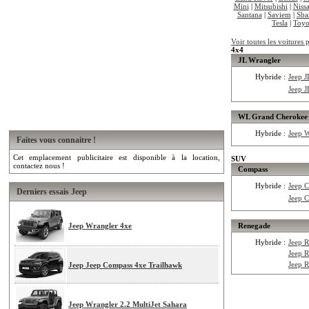
Mini
|
Mitsubishi
|
Niss
Santana
|
Saviem
|
Sba
Tesla
|
Toyo
Voir toutes les voitures 
4x4
JL Wrangler
Hybride :
Jeep 
Jeep 
WL Grand Cherokee
Hybride :
Jeep 
Faites vous connaitre !
Cet emplacement publicitaire est disponible à la location,
SUV
contactez nous !
Compass
Hybride :
Jeep 
Derniers essais Jeep
Jeep 
Jeep Wrangler 4xe
Renegade
Hybride :
Jeep 
Jeep 
Jeep 
Jeep Jeep Compass 4xe Trailhawk
Jeep Wrangler 2.2 MultiJet Sahara