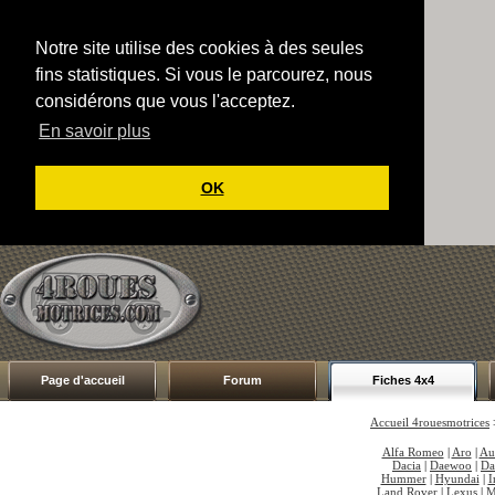
Notre site utilise des cookies à des seules
fins statistiques. Si vous le parcourez, nous
considérons que vous l'acceptez.
En savoir plus
OK
Page d'accueil
Forum
Fiches 4x4
Accueil 4rouesmotrices
Alfa Romeo
|
Aro
|
Au
Dacia
|
Daewoo
|
Da
Hummer
|
Hyundai
|
I
Land Rover
|
Lexus
|
M