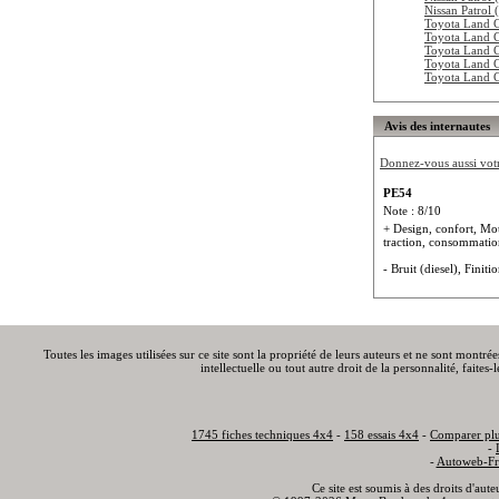
Nissan Patro
Toyota Land 
Toyota Land 
Toyota Land 
Toyota Land 
Toyota Land 
Avis des internautes
Donnez-vous aussi votre
PE54
Note : 8/10
+ Design, confort, Mot
traction, consommati
- Bruit (diesel), Finit
Toutes les images utilisées sur ce site sont la propriété de leurs auteurs et ne sont montré
intellectuelle ou tout autre droit de la personnalité, faite
1745 fiches techniques 4x4
-
158 essais 4x4
-
Comparer plu
-
-
Autoweb-Fr
Ce site est soumis à des droits d'aut