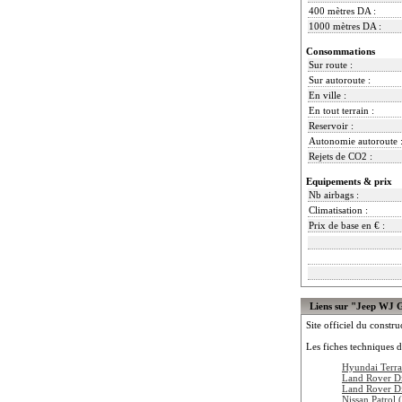
400 mètres DA :
1000 mètres DA :
Consommations
Sur route :
Sur autoroute :
En ville :
En tout terrain :
Reservoir :
Autonomie autoroute 
Rejets de CO2 :
Equipements & prix
Nb airbags :
Climatisation :
Prix de base en € :
Liens sur "Jeep WJ 
Site officiel du constru
Les fiches techniques d
Hyundai Terr
Land Rover D
Land Rover D
Nissan Patrol