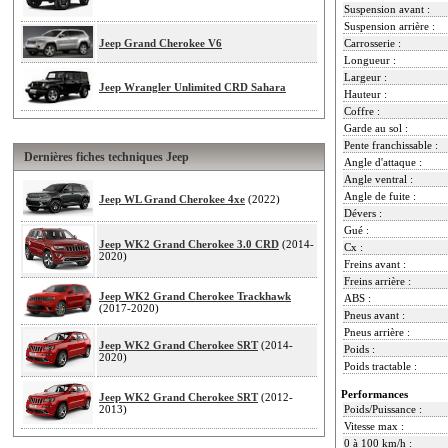
Suspension avant :
Suspension arrière :
Jeep Grand Cherokee V6
Carrosserie :
Longueur :
Largeur :
Jeep Wrangler Unlimited CRD Sahara
Hauteur :
Coffre :
Garde au sol :
Pente franchissable :
Dernières fiches techniques Jeep
Angle d'attaque :
Angle ventral :
Angle de fuite :
Jeep WL Grand Cherokee 4xe
(2022)
Dévers :
Gué :
Jeep WK2 Grand Cherokee 3.0 CRD
(2014-
Cx :
2020)
Freins avant :
Freins arrière :
Jeep WK2 Grand Cherokee Trackhawk
ABS :
(2017-2020)
Pneus avant :
Pneus arrière :
Jeep WK2 Grand Cherokee SRT
(2014-
Poids :
2020)
Poids tractable :
Performances
Jeep WK2 Grand Cherokee SRT
(2012-
2013)
Poids/Puissance :
Vitesse max :
0 à 100 km/h :