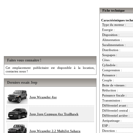
Fiche technique
Caractéristiques tech
Type du moteur :
Energie :
Disposition :
Alimentation :
Suralimentation :
Distribution :
Soupapes :
Faites vous connaitre !
Côtes :
Cylindrée :
Cet emplacement publicitaire est disponible à la location,
Compression :
contactez nous !
Puissance :
Couple :
Derniers essais Jeep
Boite de vitesses :
Réduction :
Puissance fiscale :
Jeep Wrangler 4xe
Transmission :
Différentiel avant :
Différentiel central :
Jeep Jeep Compass 4xe Trailhawk
Différentiel arrière :
Antipatinage :
ESP :
Direction :
Jeep Wrangler 2.2 MultiJet Sahara