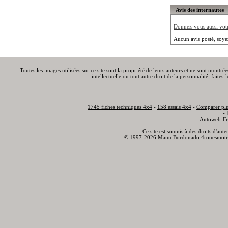
Avis des internautes
Donnez-vous aussi votre
Aucun avis posté, soye
Toutes les images utilisées sur ce site sont la propriété de leurs auteurs et ne sont montré
intellectuelle ou tout autre droit de la personnalité, faite
1745 fiches techniques 4x4
-
158 essais 4x4
-
Comparer plu
-
-
Autoweb-Fr
Ce site est soumis à des droits d'aut
© 1997-2026 Manu Bordonado 4rouesmotr