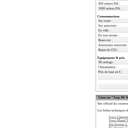
400 mètres DA :
1000 mètres DA :
Consommations
Sur route :
Sur autoroute :
En ville :
En tout terrain :
Reservoir :
Autonomie autoroute 
Rejets de CO2 :
Equipements & prix
Nb airbags :
Climatisation :
Prix de base en € :
Liens sur "Jeep JK 
Site officiel du constru
Les fiches techniques d
Iveco Campag
Iveco Massif 
Kia Sorento 2
Kia Sorento 2