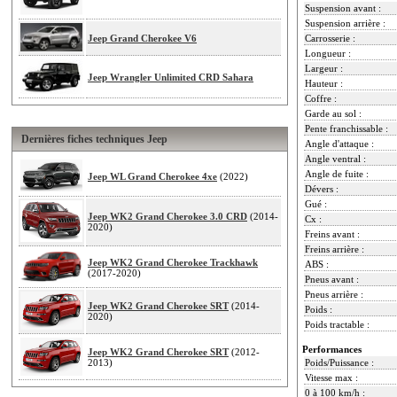
Suspension avant :
Suspension arrière :
Jeep Grand Cherokee V6
Carrosserie :
Longueur :
Largeur :
Jeep Wrangler Unlimited CRD Sahara
Hauteur :
Coffre :
Garde au sol :
Pente franchissable :
Dernières fiches techniques Jeep
Angle d'attaque :
Angle ventral :
Angle de fuite :
Jeep WL Grand Cherokee 4xe
(2022)
Dévers :
Gué :
Jeep WK2 Grand Cherokee 3.0 CRD
(2014-
Cx :
2020)
Freins avant :
Freins arrière :
Jeep WK2 Grand Cherokee Trackhawk
ABS :
(2017-2020)
Pneus avant :
Pneus arrière :
Jeep WK2 Grand Cherokee SRT
(2014-
Poids :
2020)
Poids tractable :
Performances
Jeep WK2 Grand Cherokee SRT
(2012-
2013)
Poids/Puissance :
Vitesse max :
0 à 100 km/h :