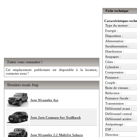
Fiche technique
Caractéristiques tech
Type du moteur :
Energie :
Disposition :
Alimentation :
Suralimentation :
Distribution :
Soupapes :
Faites vous connaitre !
Côtes :
Cylindrée :
Cet emplacement publicitaire est disponible à la location,
Compression :
contactez nous !
Puissance :
Couple :
Derniers essais Jeep
Boite de vitesses :
Réduction :
Puissance fiscale :
Jeep Wrangler 4xe
Transmission :
Différentiel avant :
Différentiel central :
Jeep Jeep Compass 4xe Trailhawk
Différentiel arrière :
Antipatinage :
ESP :
Direction :
Jeep Wrangler 2.2 MultiJet Sahara