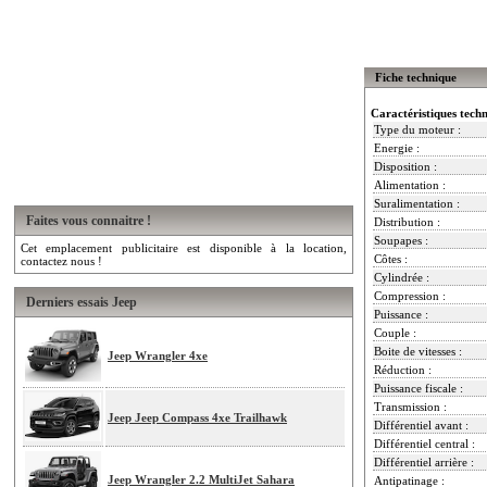
Fiche technique
Caractéristiques tech
Type du moteur :
Energie :
Disposition :
Alimentation :
Suralimentation :
Faites vous connaitre !
Distribution :
Soupapes :
Cet emplacement publicitaire est disponible à la location,
Côtes :
contactez nous !
Cylindrée :
Compression :
Derniers essais Jeep
Puissance :
Couple :
Boite de vitesses :
Jeep Wrangler 4xe
Réduction :
Puissance fiscale :
Transmission :
Jeep Jeep Compass 4xe Trailhawk
Différentiel avant :
Différentiel central :
Différentiel arrière :
Jeep Wrangler 2.2 MultiJet Sahara
Antipatinage :