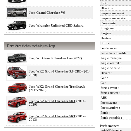
ESP :
Direction :
Jeep Grand Cherokee V6
Suspension avant :
Suspension arrière :
Carrosserie :
Jeep Wrangler Unlimited CRD Sahara
Longueur :
Largeur :
Hauteur :
Coffre :
Dernières fiches techniques Jeep
Garde au sol :
Pente franchissable :
Angle d'attaque :
Jeep WL Grand Cherokee 4xe
(2022)
Angle ventral :
Angle de fuite :
Jeep WK2 Grand Cherokee 3.0 CRD
(2014-
Dévers :
2020)
Gué :
Cx :
Jeep WK2 Grand Cherokee Trackhawk
Freins avant :
(2017-2020)
Freins arrière :
ABS :
Jeep WK2 Grand Cherokee SRT
(2014-
Pneus avant :
2020)
Pneus arrière :
Poids :
Jeep WK2 Grand Cherokee SRT
(2012-
Poids tractable :
2013)
Performances
Poids/Puissance :