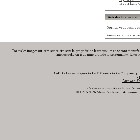
Toyota Land 
Avis des internautes
Donnez-vous aussi votre
Aucun avis posté, soye
Toutes les images utilisées sur ce site sont la propriété de leurs auteurs et ne sont montré
intellectuelle ou tout autre droit de la personnalité, faite
1745 fiches techniques 4x4
-
158 essais 4x4
-
Comparer plu
-
-
Autoweb-Fr
Ce site est soumis à des droits d'aut
© 1997-2026 Manu Bordonado 4rouesmotr