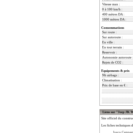
Vitesse max :
0 à 100 km/h :
400 mètres DA :
1000 mètres DA :
Consommations
Sur route :
Sur autoroute :
En ville :
En tout terrain :
Reservoir :
Autonomie autoroute 
Rejets de CO2 :
Equipements & prix
Nb airbags :
Climatisation :
Prix de base en € :
Liens sur "Jeep JK 
Site officiel du constru
Les fiches techniques d
Iveco Campag