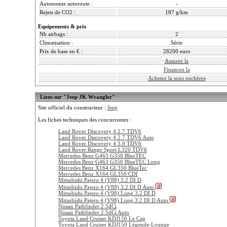
Autonomie autoroute :
-
Rejets de CO2 :
187 g/km
Equipements & prix
Nb airbags :
2
Climatisation :
Série
Prix de base en € :
28200 euro
Assurez la
Financez la
Achetez la sous enchères
Liens sur "Jeep JK Wrangler"
Site officiel du constructeur :
Jeep
Les fiches techniques des concurrentes :
Land Rover Discovery 4 2.7 TDV6
Land Rover Discovery 4 2.7 TDV6 Auto
Land Rover Discovery 4 3.0 TDV6
Land Rover Range Sport L320 TDV6
Mercedes Benz G463 G350 BlueTEC
Mercedes Benz G463 G350 BlueTEC Long
Mercedes Benz X164 GL350 BlueTec
Mercedes Benz X164 GL350 CDI
Mitsubishi Pajero 4 (V88) 3.2 DI D
Mitsubishi Pajero 4 (V88) 3.2 DI D Auto
Mitsubishi Pajero 4 (V98) Long 3.2 DI D
Mitsubishi Pajero 4 (V98) Long 3.2 DI D Auto
Nissan Pathfinder 2.5dCi
Nissan Pathfinder 2.5dCi Auto
Toyota Land Cruiser KDJ150 Le Cap
Toyota Land Cruiser KDJ150 Légende-Lounge