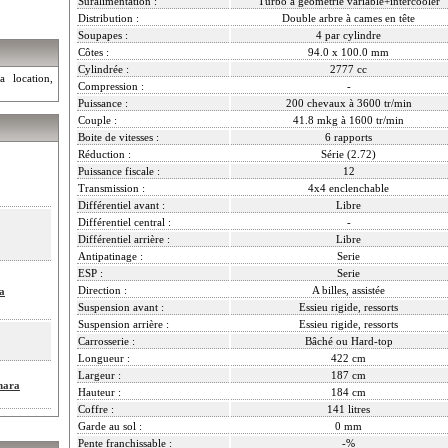
Suralimentation :
Turbo à géométrie variable+intercooler
Distribution :
Double arbre à cames en tête
Soupapes :
4 par cylindre
Côtes :
94.0 x 100.0 mm
Cylindrée :
2777 cc
a location,
Compression :
-
Puissance :
200 chevaux à 3600 tr/min
Couple :
41.8 mkg à 1600 tr/min
Boite de vitesses :
6 rapports
Réduction :
Série (2.72)
Puissance fiscale :
12
Transmission :
4x4 enclenchable
Différentiel avant :
Libre
Différentiel central :
-
Différentiel arrière :
Libre
Antipatinage :
Serie
ESP :
Serie
Direction :
A billes, assistée
a
Suspension avant :
Essieu rigide, ressorts
Suspension arrière :
Essieu rigide, ressorts
Carrosserie :
Bâché ou Hard-top
Longueur :
422 cm
Largeur :
187 cm
hara
Hauteur :
184 cm
Coffre :
141 litres
Garde au sol :
0 mm
Pente franchissable :
-%