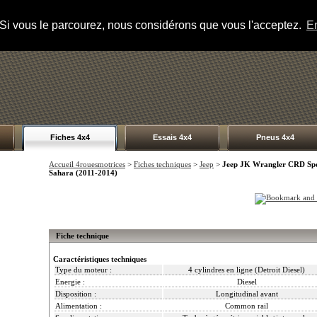
s. Si vous le parcourez, nous considérons que vous l'acceptez.
En
Fiches 4x4
Essais 4x4
Pneus 4x4
Accueil 4rouesmotrices
>
Fiches techniques
>
Jeep
>
Jeep JK Wrangler CRD Spo
Sahara (2011-2014)
Fiche technique
Caractéristiques techniques
Type du moteur :
4 cylindres en ligne (Detroit Diesel)
Energie :
Diesel
Disposition :
Longitudinal avant
Alimentation :
Common rail