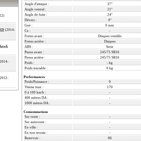
Angle d'attaque :
37°
Angle ventral :
21°
Angle de fuite :
24°
22)
Dévers :
0°
Gué :
0 mm
CRD
(2014-
Cx :
-
Freins avant :
Disques ventilés
Freins arrière :
Disques
khawk
ABS :
Serie
Pneus avant :
245/75 SR16
Pneus arrière :
245/75 SR16
2014-
Poids :
- kg
Poids tractable :
0 kg
Performances
2012-
Poids/Puissance :
0
Vitesse max :
170
0 à 100 km/h :
-
400 mètres DA :
-
1000 mètres DA :
-
Consommations
Sur route :
-
Sur autoroute :
-
En ville :
-
En tout terrain :
-
Reservoir :
66