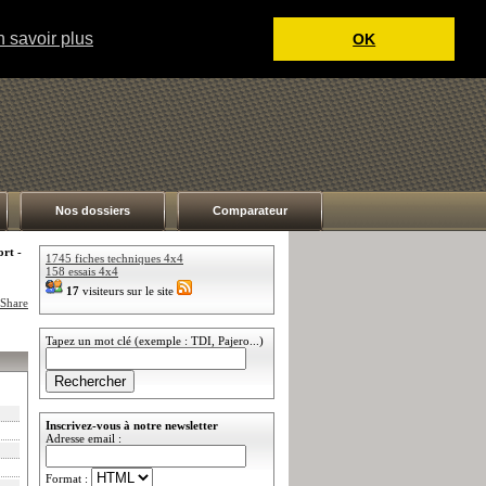
 savoir plus
OK
Nos dossiers
Comparateur
rt -
1745 fiches techniques 4x4
158 essais 4x4
17
visiteurs sur le site
Tapez un mot clé (exemple : TDI, Pajero...)
Inscrivez-vous à notre newsletter
Adresse email :
Format :