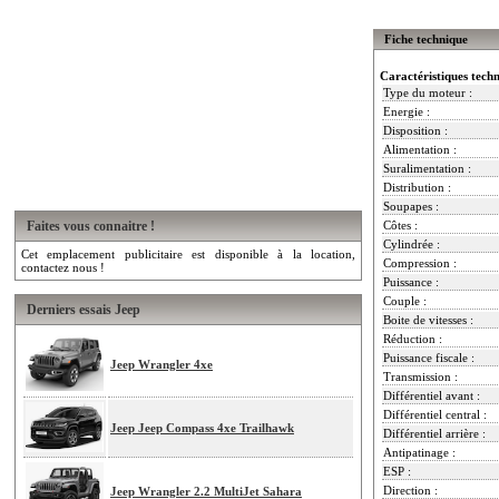
Fiche technique
Caractéristiques tech
Type du moteur :
Energie :
Disposition :
Alimentation :
Suralimentation :
Distribution :
Soupapes :
Faites vous connaitre !
Côtes :
Cylindrée :
Cet emplacement publicitaire est disponible à la location,
Compression :
contactez nous !
Puissance :
Couple :
Derniers essais Jeep
Boite de vitesses :
Réduction :
Puissance fiscale :
Jeep Wrangler 4xe
Transmission :
Différentiel avant :
Différentiel central :
Jeep Jeep Compass 4xe Trailhawk
Différentiel arrière :
Antipatinage :
ESP :
Direction :
Jeep Wrangler 2.2 MultiJet Sahara