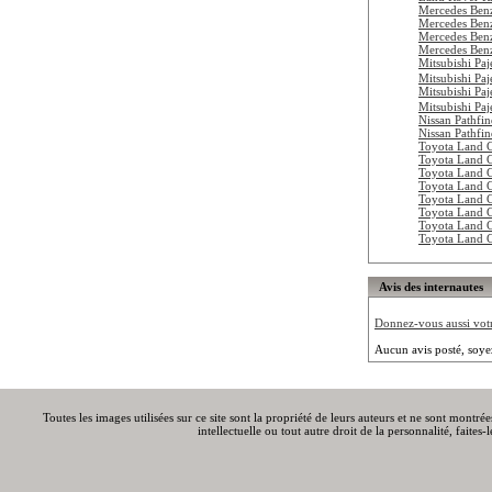
Mercedes Ben
Mercedes Ben
Mercedes Ben
Mercedes Be
Mitsubishi Pa
Mitsubishi Pa
Mitsubishi Pa
Mitsubishi Pa
Nissan Pathfi
Nissan Pathfi
Toyota Land 
Toyota Land 
Toyota Land 
Toyota Land 
Toyota Land 
Toyota Land 
Toyota Land 
Toyota Land 
Avis des internautes
Donnez-vous aussi votre
Aucun avis posté, soye
Toutes les images utilisées sur ce site sont la propriété de leurs auteurs et ne sont montré
intellectuelle ou tout autre droit de la personnalité, faite