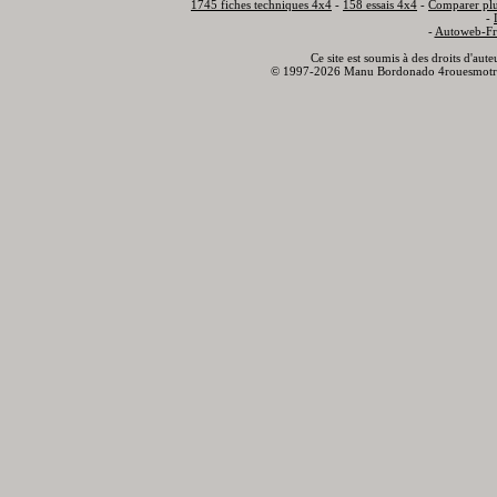
1745 fiches techniques 4x4
-
158 essais 4x4
-
Comparer plu
-
-
Autoweb-Fr
Ce site est soumis à des droits d'aut
© 1997-2026 Manu Bordonado 4rouesmotr