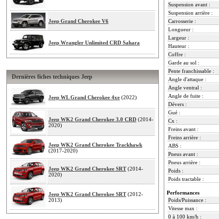
Suspension avant :
Suspension arrière :
Jeep Grand Cherokee V6
Carrosserie :
Longueur :
Largeur :
Jeep Wrangler Unlimited CRD Sahara
Hauteur :
Coffre :
Garde au sol :
Pente franchissable :
Dernières fiches techniques Jeep
Angle d'attaque :
Angle ventral :
Angle de fuite :
Jeep WL Grand Cherokee 4xe
(2022)
Dévers :
Gué :
Jeep WK2 Grand Cherokee 3.0 CRD
(2014-
Cx :
2020)
Freins avant :
Freins arrière :
Jeep WK2 Grand Cherokee Trackhawk
ABS :
(2017-2020)
Pneus avant :
Pneus arrière :
Jeep WK2 Grand Cherokee SRT
(2014-
Poids :
2020)
Poids tractable :
Performances
Jeep WK2 Grand Cherokee SRT
(2012-
2013)
Poids/Puissance :
Vitesse max :
0 à 100 km/h :