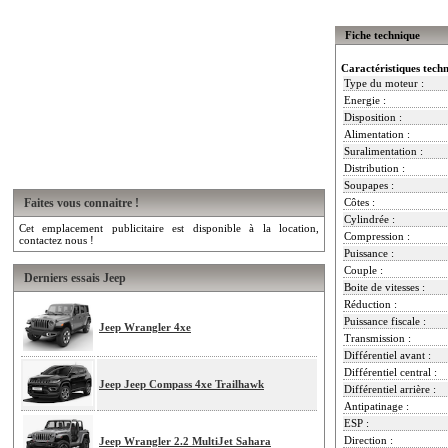
Fiche technique
Caractéristiques tech
Type du moteur :
Energie :
Disposition :
Alimentation :
Suralimentation :
Distribution :
Soupapes :
Faites vous connaitre !
Côtes :
Cylindrée :
Cet emplacement publicitaire est disponible à la location,
Compression :
contactez nous !
Puissance :
Couple :
Derniers essais Jeep
Boite de vitesses :
Réduction :
Puissance fiscale :
Jeep Wrangler 4xe
Transmission :
Différentiel avant :
Différentiel central :
Jeep Jeep Compass 4xe Trailhawk
Différentiel arrière :
Antipatinage :
ESP :
Direction :
Jeep Wrangler 2.2 MultiJet Sahara