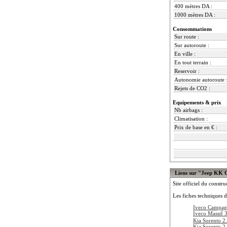
400 mètres DA :
1000 mètres DA :
Consommations
Sur route :
Sur autoroute :
En ville :
En tout terrain :
Reservoir :
Autonomie autoroute 
Rejets de CO2 :
Equipements & prix
Nb airbags :
Climatisation :
Prix de base en € :
Liens sur "Jeep KK 
Site officiel du constru
Les fiches techniques d
Iveco Campag
Iveco Massif 
Kia Sorento 2
Kia Sorento 2