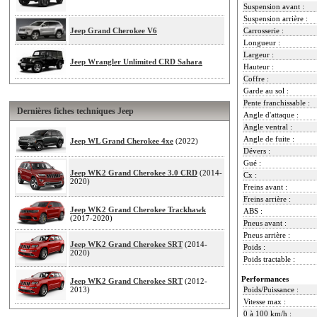
Suspension avant :
Suspension arrière :
Jeep Grand Cherokee V6
Carrosserie :
Longueur :
Largeur :
Jeep Wrangler Unlimited CRD Sahara
Hauteur :
Coffre :
Garde au sol :
Pente franchissable :
Dernières fiches techniques Jeep
Angle d'attaque :
Angle ventral :
Angle de fuite :
Jeep WL Grand Cherokee 4xe
(2022)
Dévers :
Gué :
Jeep WK2 Grand Cherokee 3.0 CRD
(2014-
Cx :
2020)
Freins avant :
Freins arrière :
Jeep WK2 Grand Cherokee Trackhawk
ABS :
(2017-2020)
Pneus avant :
Pneus arrière :
Jeep WK2 Grand Cherokee SRT
(2014-
Poids :
2020)
Poids tractable :
Performances
Jeep WK2 Grand Cherokee SRT
(2012-
2013)
Poids/Puissance :
Vitesse max :
0 à 100 km/h :