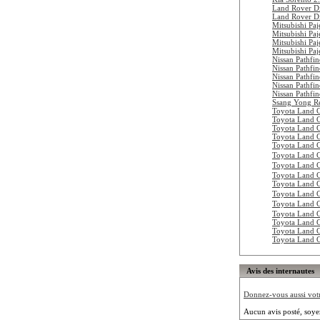
Land Rover D
Land Rover D
Mitsubishi Pa
Mitsubishi Pa
Mitsubishi Pa
Mitsubishi Pa
Nissan Pathfi
Nissan Pathfi
Nissan Pathfi
Nissan Pathfi
Nissan Pathfi
Ssang Yong R
Toyota Land 
Toyota Land 
Toyota Land 
Toyota Land 
Toyota Land 
Toyota Land 
Toyota Land
Toyota Land
Toyota Land 
Toyota Land 
Toyota Land 
Toyota Land 
Toyota Land 
Toyota Land 
Toyota Land 
Avis des internautes
Donnez-vous aussi votre
Aucun avis posté, soye