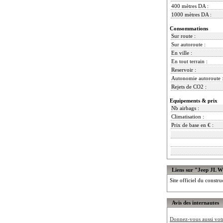
400 mètres DA :
1000 mètres DA :
Consommations
Sur route :
Sur autoroute :
En ville :
En tout terrain :
Reservoir :
Autonomie autoroute 
Rejets de CO2 :
Equipements & prix
Nb airbags :
Climatisation :
Prix de base en € :
Liens sur "Jeep JL 
Site officiel du constru
Avis des internautes
Donnez-vous aussi votre