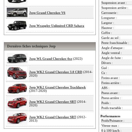
Suspension avant :
Suspension arrière :
Jeep Grand Cherokee V6
Carrosserie :
Longueur :
Largeur :
Jeep Wrangler Unlimited CRD Sahara
Hauteur :
Coffre :
Garde au sol :
Pente franchissable :
Dernières fiches techniques Jeep
Angle d'attaque :
Angle ventral :
Angle de fuite :
Jeep WL Grand Cherokee 4xe
(2022)
Dévers :
Gué :
Jeep WK2 Grand Cherokee 3.0 CRD
(2014-
Cx :
2020)
Freins avant :
Freins arrière :
Jeep WK2 Grand Cherokee Trackhawk
ABS :
(2017-2020)
Pneus avant :
Pneus arrière :
Jeep WK2 Grand Cherokee SRT
(2014-
Poids :
2020)
Poids tractable :
Performances
Jeep WK2 Grand Cherokee SRT
(2012-
2013)
Poids/Puissance :
Vitesse max :
0 à 100 km/h :