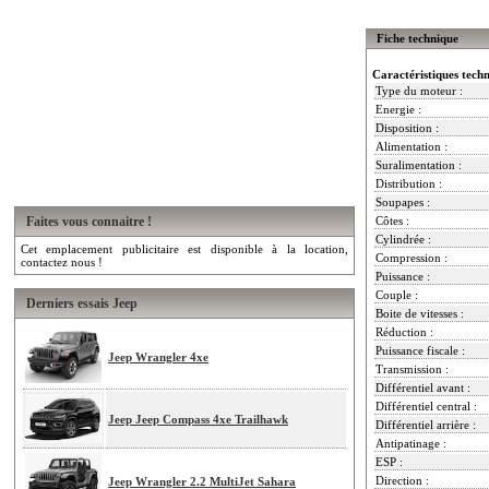
Fiche technique
Caractéristiques tech
Type du moteur :
Energie :
Disposition :
Alimentation :
Suralimentation :
Distribution :
Soupapes :
Faites vous connaitre !
Côtes :
Cylindrée :
Cet emplacement publicitaire est disponible à la location,
Compression :
contactez nous !
Puissance :
Couple :
Derniers essais Jeep
Boite de vitesses :
Réduction :
Puissance fiscale :
Jeep Wrangler 4xe
Transmission :
Différentiel avant :
Différentiel central :
Jeep Jeep Compass 4xe Trailhawk
Différentiel arrière :
Antipatinage :
ESP :
Direction :
Jeep Wrangler 2.2 MultiJet Sahara