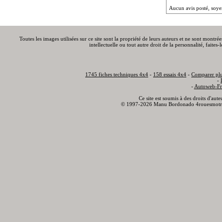
Aucun avis posté, soye
Toutes les images utilisées sur ce site sont la propriété de leurs auteurs et ne sont montré
intellectuelle ou tout autre droit de la personnalité, faite
1745 fiches techniques 4x4
-
158 essais 4x4
-
Comparer plu
-
-
Autoweb-Fr
Ce site est soumis à des droits d'aut
© 1997-2026 Manu Bordonado 4rouesmotr