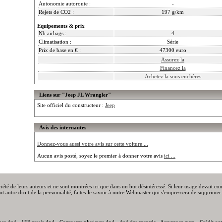
Autonomie autoroute :
-
Rejets de CO2 :
197 g/km
Equipements & prix
Nb airbags :
4
Climatisation :
Série
Prix de base en € :
47300 euro
Assurez la
Financez la
Achetez la sous enchères
Liens sur "Jeep JL Wrangler"
Site officiel du constructeur :
Jeep
Avis des internautes
Donnez-vous aussi votre avis sur cette voiture ...
Aucun avis posté, soyez le premier à donner votre avis
ici ...
priété de leurs auteurs et ne sont montrées ici que dans un but désintéressé. Si leur usage devait c
out autre droit de la personnalité, faites-le savoir à notre Webmaster qui s'empressera de supprimer 
ues 4x4
-
158 essais 4x4
-
Comparer plusieurs 4x4
-
4x4 des records
-
Assurance auto
-
Crédit au