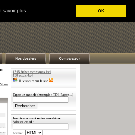
 savoir plus
OK
Nos dossiers
Comparateur
.0T
1745 fiches techniques 4x4
158 essais 4x4
11
visiteurs sur le site
Tapez un mot clé (exemple : TDI, Pajero...)
Inscrivez-vous à notre newsletter
Adresse email :
Format :