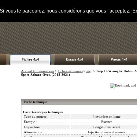
s. Si vous le parcourez, nous considérons que vous l'acceptez.
En
Fiches 4x4
Essais 4x4
Pneus 4x4
Accueil 4rouesmotrices
>
Fiches techniques
>
Jeep
>
Jeep JL Wrangler Unlim. 2
Sport-Sahara-Over. (2018-2021)
Fiche technique
Caractéristiques techniques
Type du moteur :
4 cylindres en ligne
Energie :
Essence
Disposition :
Longitudinal avant
Alimentation :
Injection directe d essence