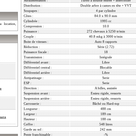
Suralimentation :
Turbo à double entrée + intercooler
Distribution :
Double arbre à cames en tête + VVT
Soupapes :
4 par cylindre
Côtes :
84.0 x 90.0 mm
Cylindrée :
1995 cc
a location,
Compression :
10.0
Puissance :
272 chevaux à 5250 tr/min
Couple :
40.8 mkg à 3000 tr/min
Boite de vitesses :
Auto 8 rapports
Réduction :
Série (2.72)
Puissance fiscale :
18
Transmission :
Intégrale
Différentiel avant :
Libre
Différentiel central :
Blocable
Différentiel arrière :
Libre
Antipatinage :
Serie
ESP :
Serie
Direction :
A billes, assistée
a
Suspension avant :
Essieu rigide, ressorts
Suspension arrière :
Essieu rigide, ressorts
Carrosserie :
Bâché ou Hard-top
Longueur :
488 cm
Largeur :
189 cm
hara
Hauteur :
188 cm
Coffre :
548 litres
Garde au sol :
242 mm
Pente franchissable :
-%