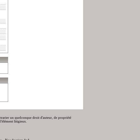
ontrarier un quelconque droit d'auteur, de propriété
l'élément litigieux.
to
-
Nos dossiers 4x4