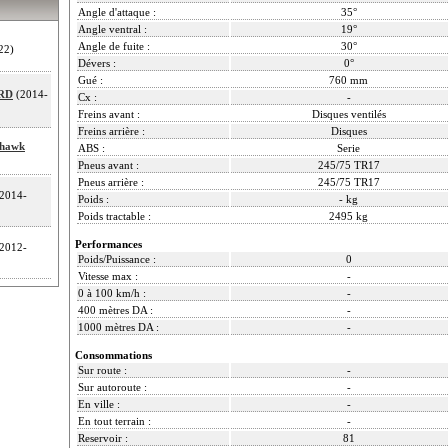
Angle d'attaque :
35°
Angle ventral :
19°
Angle de fuite :
30°
22)
Dévers :
0°
Gué :
760 mm
CRD
(2014-
Cx :
-
Freins avant :
Disques ventilés
Freins arrière :
Disques
khawk
ABS :
Serie
Pneus avant :
245/75 TR17
Pneus arrière :
245/75 TR17
2014-
Poids :
- kg
Poids tractable :
2495 kg
Performances
2012-
Poids/Puissance :
0
Vitesse max :
-
0 à 100 km/h :
-
400 mètres DA :
-
1000 mètres DA :
-
Consommations
Sur route :
-
Sur autoroute :
-
En ville :
-
En tout terrain :
-
Reservoir :
81