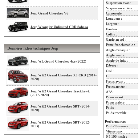
Suspension avant :
Suspension arrière :
Jeep Grand Cherokee V6
Carrosserie :
Longueur :
Largeur :
Jeep Wrangler Unlimited CRD Sahara
Hauteur :
Coffre :
Garde au sol :
Pente franchissable :
Dernières fiches techniques Jeep
Angle d'attaque :
Angle ventral :
Angle de fuite :
Jeep WL Grand Cherokee 4xe
(2022)
Dévers :
Gué :
Jeep WK2 Grand Cherokee 3.0 CRD
(2014-
Cx :
2020)
Freins avant :
Freins arrière :
Jeep WK2 Grand Cherokee Trackhawk
ABS :
(2017-2020)
Pneus avant :
Pneus arrière :
Jeep WK2 Grand Cherokee SRT
(2014-
Poids :
2020)
Poids tractable :
Performances
Jeep WK2 Grand Cherokee SRT
(2012-
2013)
Poids/Puissance :
Vitesse max :
0 à 100 km/h :