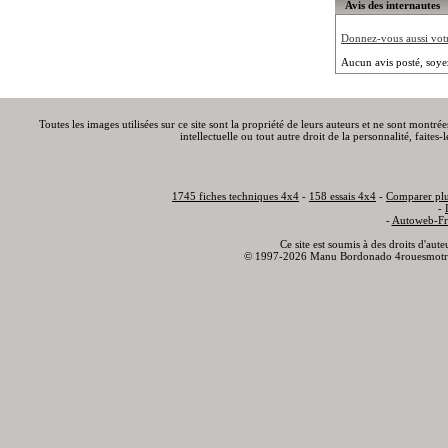
Avis des internautes
Donnez-vous aussi votre
Aucun avis posté, soye
Toutes les images utilisées sur ce site sont la propriété de leurs auteurs et ne sont montré
intellectuelle ou tout autre droit de la personnalité, faite
1745 fiches techniques 4x4
-
158 essais 4x4
-
Comparer plu
-
-
Autoweb-Fr
Ce site est soumis à des droits d'aut
© 1997-2026 Manu Bordonado 4rouesmotr