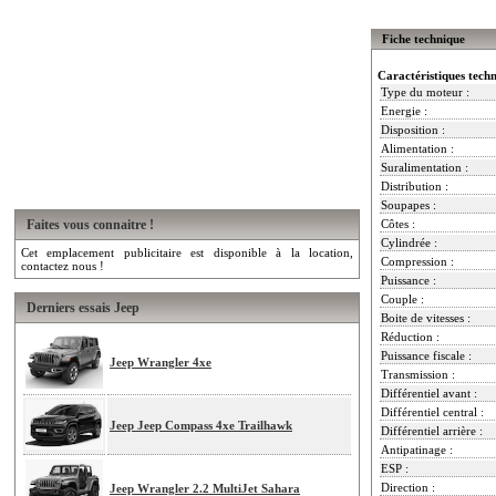
Fiche technique
Caractéristiques tech
Type du moteur :
Energie :
Disposition :
Alimentation :
Suralimentation :
Distribution :
Soupapes :
Faites vous connaitre !
Côtes :
Cylindrée :
Cet emplacement publicitaire est disponible à la location,
Compression :
contactez nous !
Puissance :
Couple :
Derniers essais Jeep
Boite de vitesses :
Réduction :
Puissance fiscale :
Jeep Wrangler 4xe
Transmission :
Différentiel avant :
Différentiel central :
Jeep Jeep Compass 4xe Trailhawk
Différentiel arrière :
Antipatinage :
ESP :
Direction :
Jeep Wrangler 2.2 MultiJet Sahara