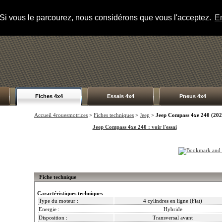
s. Si vous le parcourez, nous considérons que vous l'acceptez.
En
Fiches 4x4
Essais 4x4
Pneus 4x4
Accueil 4rouesmotrices
>
Fiches techniques
>
Jeep
>
Jeep Compass 4xe 240 (202
Jeep Compass 4xe 240 : voir l'essai
Fiche technique
Caractéristiques techniques
Type du moteur :
4 cylindres en ligne (Fiat)
Energie :
Hybride
Disposition :
Transversal avant