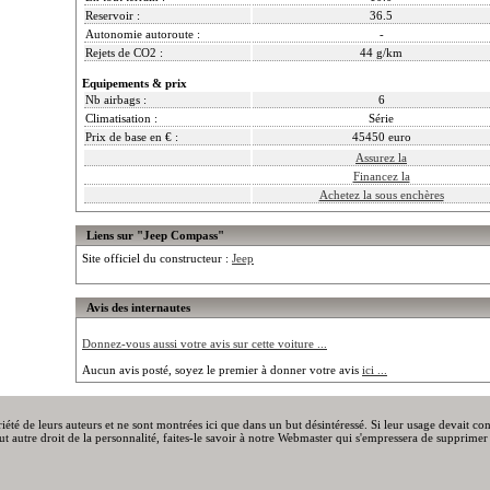
Reservoir :
36.5
Autonomie autoroute :
-
Rejets de CO2 :
44 g/km
Equipements & prix
Nb airbags :
6
Climatisation :
Série
Prix de base en € :
45450 euro
Assurez la
Financez la
Achetez la sous enchères
Liens sur "Jeep Compass"
Site officiel du constructeur :
Jeep
Avis des internautes
Donnez-vous aussi votre avis sur cette voiture ...
Aucun avis posté, soyez le premier à donner votre avis
ici ...
priété de leurs auteurs et ne sont montrées ici que dans un but désintéressé. Si leur usage devait c
out autre droit de la personnalité, faites-le savoir à notre Webmaster qui s'empressera de supprimer 