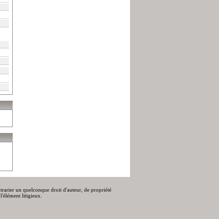
ontrarier un quelconque droit d'auteur, de propriété
l'élément litigieux.