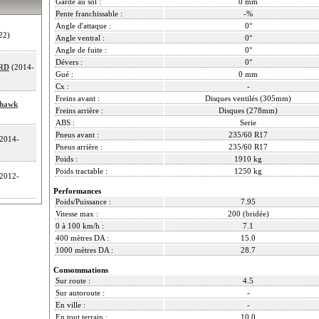
Garde au sol :
0 mm
Pente franchissable :
-%
Angle d'attaque :
0°
22)
Angle ventral :
0°
Angle de fuite :
0°
Dévers :
0°
CRD
(2014-
Gué :
0 mm
Cx :
-
Freins avant :
Disques ventilés (305mm)
khawk
Freins arrière :
Disques (278mm)
ABS :
Serie
Pneus avant :
235/60 R17
2014-
Pneus arrière :
235/60 R17
Poids :
1910 kg
Poids tractable :
1250 kg
2012-
Performances
Poids/Puissance :
7.95
Vitesse max :
200 (bridée)
0 à 100 km/h :
7.1
400 mètres DA :
15.0
1000 mètres DA :
28.7
Consommations
Sur route :
4.5
Sur autoroute :
-
En ville :
-
En tout terrain :
10.0