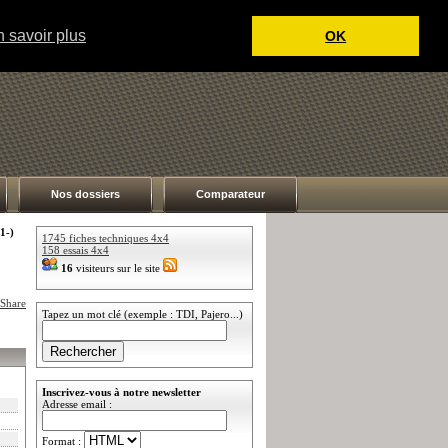
 savoir plus
OK
Nos dossiers
Comparateur
1-)
1745 fiches techniques 4x4
158 essais 4x4
16
visiteurs sur le site
Tapez un mot clé (exemple : TDI, Pajero...)
Inscrivez-vous à notre newsletter
Adresse email :
Format :