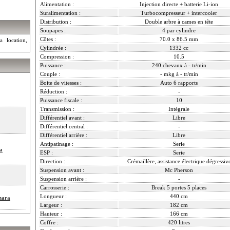
Alimentation :
Injection directe + batterie Li-ion
Suralimentation :
Turbocompresseur + intercooler
Distribution :
Double arbre à cames en tête
Soupapes :
4 par cylindre
Côtes :
70.0 x 86.5 mm
a location,
Cylindrée :
1332 cc
Compression :
10.5
Puissance :
240 chevaux à - tr/min
Couple :
- mkg à - tr/min
Boite de vitesses :
Auto 6 rapports
Réduction :
-
Puissance fiscale :
10
Transmission :
Intégrale
Différentiel avant :
Libre
Différentiel central :
-
Différentiel arrière :
Libre
Antipatinage :
Serie
a
ESP :
Serie
Direction :
Crémaillère, assistance électrique dégressiv
Suspension avant :
Mc Pherson
Suspension arrière :
-
Carrosserie :
Break 5 portes 5 places
Longueur :
440 cm
hara
Largeur :
182 cm
Hauteur :
166 cm
Coffre :
420 litres