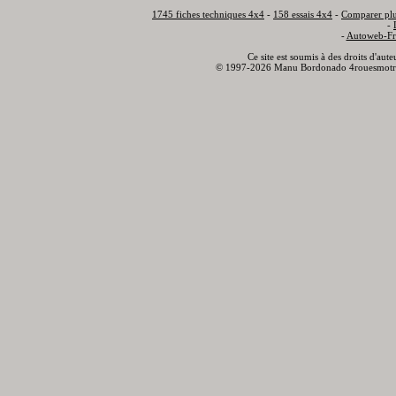
1745 fiches techniques 4x4
-
158 essais 4x4
-
Comparer plu
-
-
Autoweb-Fr
Ce site est soumis à des droits d'aut
© 1997-2026 Manu Bordonado 4rouesmotr