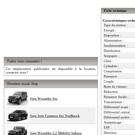
Fiche technique
Caractéristiques tech
Type du moteur :
Energie :
Disposition :
Alimentation :
Suralimentation :
Distribution :
Soupapes :
Faites vous connaitre !
Côtes :
Cylindrée :
Cet emplacement publicitaire est disponible à la location,
Compression :
contactez nous !
Puissance :
Couple :
Derniers essais Jeep
Boite de vitesses :
Réduction :
Puissance fiscale :
Jeep Wrangler 4xe
Transmission :
Différentiel avant :
Différentiel central :
Jeep Jeep Compass 4xe Trailhawk
Différentiel arrière :
Antipatinage :
ESP :
Direction :
Jeep Wrangler 2.2 MultiJet Sahara