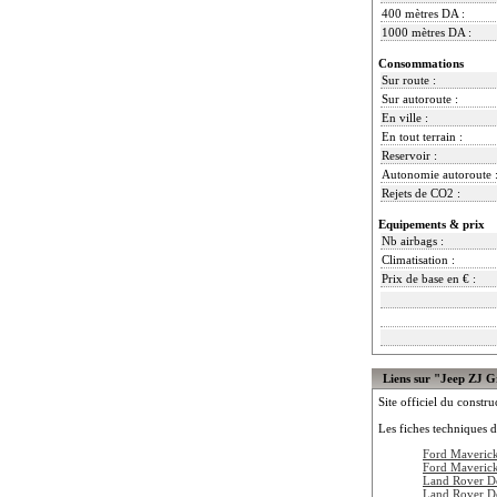
400 mètres DA :
1000 mètres DA :
Consommations
Sur route :
Sur autoroute :
En ville :
En tout terrain :
Reservoir :
Autonomie autoroute 
Rejets de CO2 :
Equipements & prix
Nb airbags :
Climatisation :
Prix de base en € :
Liens sur "Jeep ZJ 
Site officiel du constru
Les fiches techniques d
Ford Maveric
Ford Maveric
Land Rover D
Land Rover D