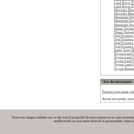
Land Rover Di
Land Rover Di
Mercedes Ben
Mercedes Ben
Mitsubishi Pa
Mitsubishi Pa
Mitsubishi P
Nissan Terran
Nissan Terran
Opel Frontera
Opel Frontera
Opel Frontera
Opel Frontera
Ssang Yong M
Toyota Land 
Toyota Land 
Toyota Land 
Toyota Land 
Toyota Runne
Avis des internautes
Donnez-vous aussi votre
Aucun avis posté, soye
Toutes les images utilisées sur ce site sont la propriété de leurs auteurs et ne sont montré
intellectuelle ou tout autre droit de la personnalité, faite