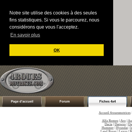
Notre site utilise des cookies à des seules
fins statistiques. Si vous le parcourez, nous
considérons que vous l'acceptez.
En savoir plus
OK
Page d'accueil
Forum
Fiches 4x4
Accueil 4rouesmotrices
Alfa Romeo
|
Aro
|
Au
Dacia
|
Daewoo
|
Da
Hummer
|
Hyundai
|
I
Land Rover
|
Lexus
|
M