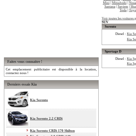
Mini
|
Mitsubishi
|
Niss
Santana
|
Saviem
|
Sba
Tesla
|
Toyo
Voir toutes les voitures 
SUV
Sorento
Diesel :
Kia S
Kia S
Sportage D
Diesel :
Kia S
Faites vous connaitre !
Kia S
Cet emplacement publicitaire est disponible à la location,
contactez nous !
Derniers essais Kia
Kia Sorento
Kia Sorento 2.2 CRDi
Kia Sorento CRDi 170 Shilton