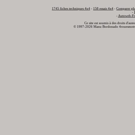
1745 fiches techniques 4x4
-
158 essais 4x4
-
Comparer plu
-
-
Autoweb-Fr
Ce site est soumis à des droits d'aut
© 1997-2026 Manu Bordonado 4rouesmotr