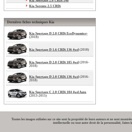
Kia Sportage 2.0 CRDi 140
Kia Sorento 2.5 CRDi
Dernières fiches techniques Kia
Kia Sportage D 2.0 CRDi EcoDynamics+
(2018)
Kia Sportage D 1.6 CRDi 136 4wd
(2018)
Kia Sportage D 2.0 CRDi 185 4wd
(2016-
2018)
Kia Sportage D 2.0 CRDi 136 4wd
(2016-
2018)
Kia Sportage C 2.0 CRDi 184 4wd Auto
(2013-2015)
Toutes les images utilisées sur ce site sont la propriété de leurs auteurs et ne sont montré
intellectuelle ou tout autre droit de la personnalité, faite