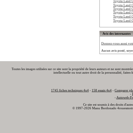
Toyota Land 
Toyota Land 
Toyota Land 
Toyota Land 
Toyota Land
Toyota Land
Avis des internautes
Donnez-vous aussi votre
Aucun avis posté, soye
Toutes les images utilisées sur ce site sont la propriété de leurs auteurs et ne sont montré
intellectuelle ou tout autre droit de la personnalité, faite
1745 fiches techniques 4x4
-
158 essais 4x4
-
Comparer plu
-
-
Autoweb-Fr
Ce site est soumis à des droits d'aut
© 1997-2026 Manu Bordonado 4rouesmotr