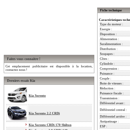
Fiche technique
Caractéristiques tech
Type du moteur :
Energie :
Disposition :
Alimentation :
Suralimentation :
Distribution :
Soupapes :
Faites vous connaitre !
Côtes :
Cylindrée :
Cet emplacement publicitaire est disponible à la location,
Compression :
contactez nous !
Puissance :
Couple :
Derniers essais Kia
Boite de vitesses :
Réduction :
Puissance fiscale :
Kia Sorento
Transmission :
Différentiel avant :
Différentiel central :
Kia Sorento 2.2 CRDi
Différentiel arrière :
Antipatinage :
Kia Sorento CRDi 170 Shilton
ESP :