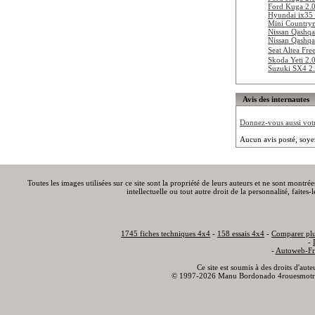
Ford Kuga 2.
Hyundai ix35
Mini Country
Nissan Qashqa
Nissan Qashqa
Seat Altea Fr
Skoda Yeti 2
Suzuki SX4 2
Avis des internautes
Donnez-vous aussi votre
Aucun avis posté, soye
Toutes les images utilisées sur ce site sont la propriété de leurs auteurs et ne sont montré
intellectuelle ou tout autre droit de la personnalité, faite
1745 fiches techniques 4x4
-
158 essais 4x4
-
Comparer plu
-
-
Autoweb-Fr
Ce site est soumis à des droits d'aut
© 1997-2026 Manu Bordonado 4rouesmotr