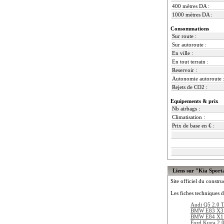
400 mètres DA :
1000 mètres DA :
Consommations
Sur route :
Sur autoroute :
En ville :
En tout terrain :
Reservoir :
Autonomie autoroute 
Rejets de CO2 :
Equipements & prix
Nb airbags :
Climatisation :
Prix de base en € :
Liens sur "Kia Spor
Site officiel du constru
Les fiches techniques d
Audi Q5 2.0 T
BMW E83 X3 
BMW E84 X1 
Ford Kuga 2.