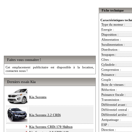
Fiche technique
Caractéristiques tech
Type du moteur :
Energie :
Disposition :
Alimentation :
Suralimentation :
Distribution :
Soupapes :
Faites vous connaitre !
Côtes :
Cylindrée :
Cet emplacement publicitaire est disponible à la location,
Compression :
contactez nous !
Puissance :
Couple :
Derniers essais Kia
Boite de vitesses :
Réduction :
Puissance fiscale :
Kia Sorento
Transmission :
Différentiel avant :
Différentiel central :
Différentiel arrière :
Kia Sorento 2.2 CRDi
Antipatinage :
ESP :
Kia Sorento CRDi 170 Shilton
Direction :