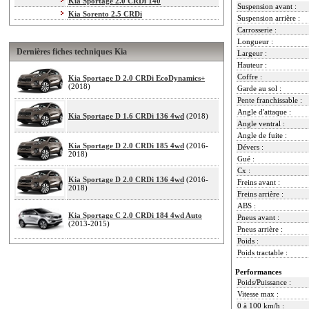
Kia Sportage 2.0 CRDi 140
Suspension avant :
Kia Sorento 2.5 CRDi
Suspension arrière :
Carrosserie :
Longueur :
Dernières fiches techniques Kia
Largeur :
Hauteur :
Coffre :
Kia Sportage D 2.0 CRDi EcoDynamics+
(2018)
Garde au sol :
Pente franchissable :
Angle d'attaque :
Kia Sportage D 1.6 CRDi 136 4wd
(2018)
Angle ventral :
Angle de fuite :
Kia Sportage D 2.0 CRDi 185 4wd
(2016-
Dévers :
2018)
Gué :
Cx :
Kia Sportage D 2.0 CRDi 136 4wd
(2016-
Freins avant :
2018)
Freins arrière :
ABS :
Kia Sportage C 2.0 CRDi 184 4wd Auto
Pneus avant :
(2013-2015)
Pneus arrière :
Poids :
Poids tractable :
Performances
Poids/Puissance :
Vitesse max :
0 à 100 km/h :