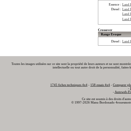
Essence :
Land 
Diesel :
Land 
Land 
Land 
Crossover
Range Evoque
Diesel :
Land 
Toutes les images utilisées sur ce site sont la propriété de leurs auteurs et ne sont montré
intellectuelle ou tout autre droit de la personnalité, faite
1745 fiches techniques 4x4
-
158 essais 4x4
-
Comparer plu
-
-
Autoweb-Fr
Ce site est soumis à des droits d'aut
© 1997-2026 Manu Bordonado 4rouesmotr