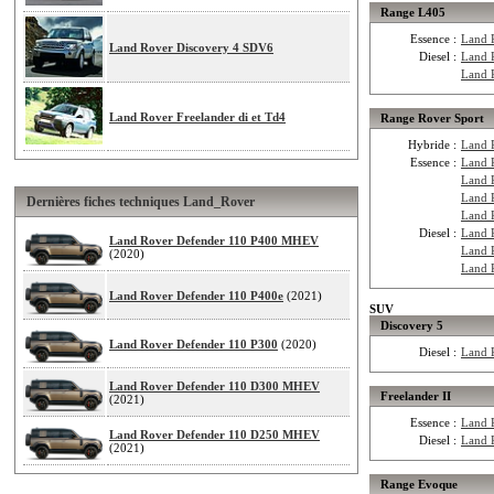
Range L405
Essence :
Land 
Land Rover Discovery 4 SDV6
Diesel :
Land 
Land 
Land Rover Freelander di et Td4
Range Rover Sport
Hybride :
Land 
Essence :
Land 
Land 
Land 
Dernières fiches techniques Land_Rover
Land 
Diesel :
Land 
Land Rover Defender 110 P400 MHEV
Land 
(2020)
Land 
Land Rover Defender 110 P400e
(2021)
SUV
Discovery 5
Land Rover Defender 110 P300
(2020)
Diesel :
Land 
Land Rover Defender 110 D300 MHEV
Freelander II
(2021)
Essence :
Land R
Land Rover Defender 110 D250 MHEV
Diesel :
Land 
(2021)
Range Evoque