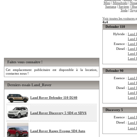
Mini
|
Mitsubishi
|
Niss
Santana
|
Saviem
|
Sba
Tesla
|
Toyo
Voir toutes les voitures
4x4
Defender 110
Hybride :
Land 
Land 
Essence :
Land 
Diesel :
Land 
Land 
Land 
Faites vous connaitre !
Cet emplacement publicitaire est disponible à la location,
Defender 90
contactez nous !
Essence :
Land 
Land 
Derniers essais Land_Rover
Diesel :
Land 
Land 
Land Rover Defender 110 D240
Land 
Discovery 5
Land Rover Discovery 5 SD4 et SDV6
Essence :
Land 
Diesel :
Land 
Land 
Land Rover Range Evoque SD4 Auto