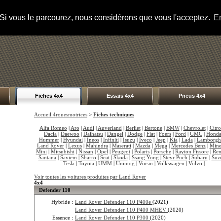
s. Si vous le parcourez, nous considérons que vous l'acceptez.
En
Fiches 4x4
Essais 4x4
Pneus 4x4
Accueil 4rouesmotrices
>
Fiches techniques
Alfa Romeo
|
Aro
|
Audi
|
Auverland
|
Berliet
|
Bertone
|
BMW
|
Chevrolet
|
Citr
Dacia
|
Daewoo
|
Daihatsu
|
Dangel
|
Dodge
|
Fiat
|
Foers
|
Ford
|
GMC
|
Hond
Hummer
|
Hyundai
|
Ineos
|
Infiniti
|
Isuzu
|
Iveco
|
Jeep
|
Kia
|
Lada
|
Lamborgh
Land Rover
|
Lexus
|
Mahindra
|
Maserati
|
Mazda
|
Mega
|
Mercedes Benz
|
Mine
Mini
|
Mitsubishi
|
Nissan
|
Opel
|
Peugeot
|
Polaris
|
Porsche
|
Rayton Fissore
|
Ren
Santana
|
Saviem
|
Sbarro
|
Seat
|
Skoda
|
Ssang Yong
|
Steyr Puch
|
Subaru
|
Suz
Tesla
|
Toyota
|
UMM
|
Unimog
|
Voisin
|
Volkswagen
|
Volvo
|
Voir toutes les voitures produites par Land Rover
4x4
Defender 110
Hybride :
Land Rover Defender 110 P400e
(2021)
Land Rover Defender 110 P400 MHEV
(2020)
Essence :
Land Rover Defender 110 P300
(2020)