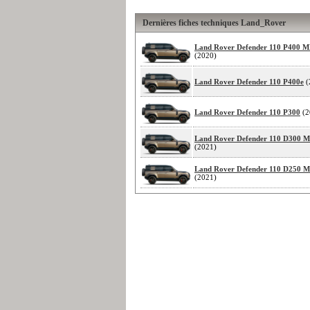
Dernières fiches techniques Land_Rover
Land Rover Defender 110 P400 
(2020)
Land Rover Defender 110 P400e
(
Land Rover Defender 110 P300
(2
Land Rover Defender 110 D300
(2021)
Land Rover Defender 110 D250
(2021)