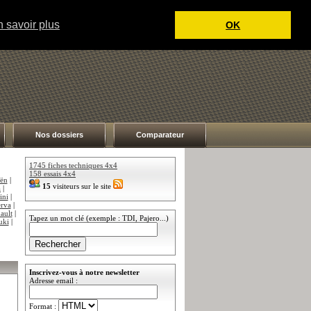
 savoir plus
OK
Nos dossiers
Comparateur
1745 fiches techniques 4x4
158 essais 4x4
oën
|
15
visiteurs sur le site
a
|
ini
|
rva
|
ault
|
Tapez un mot clé (exemple : TDI, Pajero...)
uki
|
Inscrivez-vous à notre newsletter
Adresse email :
Format :